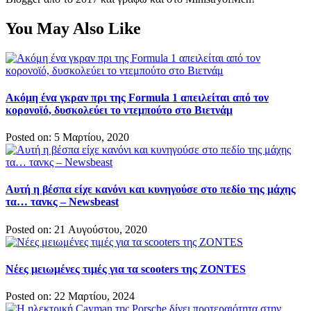
You May Also Like
Ακόμη ένα γκραν πρι της Formula 1 απειλείται από τον
κορονοϊό, δυσκολεύει το ντεμπούτο στο Βιετνάμ
Posted on: 5 Μαρτίου, 2020
Αυτή η βέσπα είχε κανόνι και κυνηγούσε στο πεδίο της μάχης
τα… τανκς – Newsbeast
Posted on: 21 Αυγούστου, 2020
Νέες μειωμένες τιμές για τα scooters της ZONTES
Posted on: 22 Μαρτίου, 2024