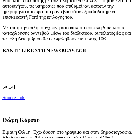
Ford και μέσω αυτής με απλά βήματα να επιλέξει το μοντέλο του
αυτοκινήτου, τις υπηρεσίες που επιθυμεί και κατόπιν την
ημερομηνία και ώρα του ραντεβού στον εξουσιοδοτημένο
επισκευαστή Ford της επιλογής του.
Με αυτή την απλή, σύγχρονη και απόλυτα ασφαλή διαδικασία
καταχώρησης ραντεβού μέσω του διαδικτύου, οι πελάτες έως και
τα τέλη Δεκεμβρίου θα επωφεληθούν έκπτωσης 10€.
ΚΑΝΤΕ LIKE ΣΤΟ
NEWSBEAST.GR
[ad_2]
Source link
Θώμη Κόρσου
Είμαι η Θώμη. Έχω έφεση στο γράψιμο και στην δημοσιογραφία.
Blogger από το 2017 και γράφω και στο MinistryofMen!