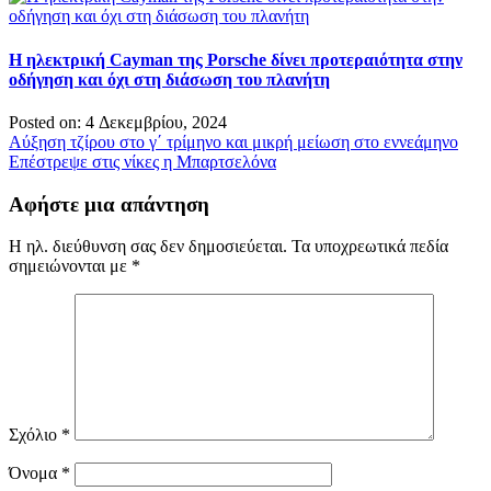
Η ηλεκτρική Cayman της Porsche δίνει προτεραιότητα στην
οδήγηση και όχι στη διάσωση του πλανήτη
Posted on: 4 Δεκεμβρίου, 2024
Πλοήγηση
Αύξηση τζίρου στο γ΄ τρίμηνο και μικρή μείωση στο εννεάμηνο
Επέστρεψε στις νίκες η Μπαρτσελόνα
άρθρων
Αφήστε μια απάντηση
Η ηλ. διεύθυνση σας δεν δημοσιεύεται.
Τα υποχρεωτικά πεδία
σημειώνονται με
*
Σχόλιο
*
Όνομα
*