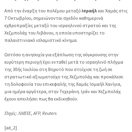
Από την έναρξη του πολέμου μεταξύ
Ισραήλ
και Χαμάς στις
7 Οκτωβρίου, σημειώνονται σχεδόν καθημερινά
εχθροπραξίες μεταξύ του ισραηλινού στρατού και της
Χεζμπολάχ του Λιβάνου, η οποία υποστηρίζει το
παλαιστινιακό ισλαμιστικό κίνημα.
Ωστόσο η ανησυχία για εξάπλωση της σύγκρουσης στην
ευρύτερη περιοχή έχει ενταθεί μετά το ισραηλινό πλήγμα
της 30ής Ιουλίου στη Βηρυτό που στοίχισε τη ζωή σε
στρατιωτικό αξιωματούχο της Χεζμπολάχ και προκάλεσε
τη δολοφονία του επικεφαλής της Χαμάς Ισμαήλ Χανίγια,
μια ημέρα αργότερα, στην Τεχεράνη. Ιράν και Χεζμπολάχ
έχουν απειλήσει πως θα εκδικηθούν.
Πηγές: ΑΜΠΕ, AFP, Reuters
[ad_2]