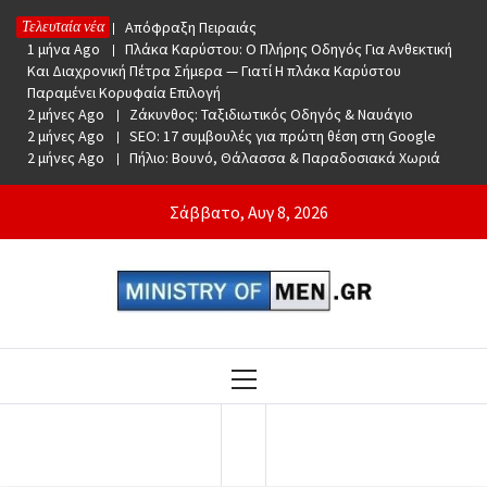
Skip
Τελευταία νέα
1 μήνα Ago
Απόφραξη Πειραιάς
to
1 μήνα Ago
Πλάκα Καρύστου: Ο Πλήρης Οδηγός Για Ανθεκτική
content
Και Διαχρονική Πέτρα Σήμερα — Γιατί Η πλάκα Καρύστου
Παραμένει Κορυφαία Επιλογή
2 μήνες Ago
Ζάκυνθος: Ταξιδιωτικός Οδηγός & Ναυάγιο
2 μήνες Ago
SEO: 17 συμβουλές για πρώτη θέση στη Google
2 μήνες Ago
Πήλιο: Βουνό, Θάλασσα & Παραδοσιακά Χωριά
Σάββατο, Αυγ 8, 2026
Ministry Of Men
Online Lifestyle περιοδικό για Aνδρες
Primary
Menu