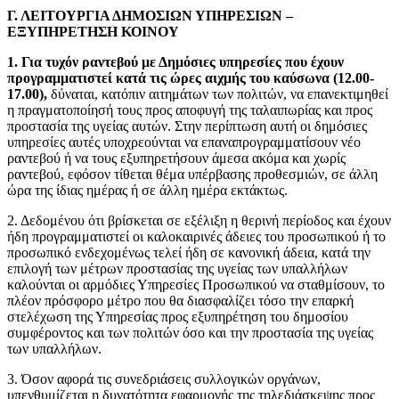
Γ. ΛΕΙΤΟΥΡΓΙΑ ΔΗΜΟΣΙΩΝ ΥΠΗΡΕΣΙΩΝ –
ΕΞΥΠΗΡΕΤΗΣΗ ΚΟΙΝΟΥ
1. Για τυχόν ραντεβού με Δημόσιες υπηρεσίες που έχουν
προγραμματιστεί κατά τις ώρες αιχμής του καύσωνα (12.00-
17.00),
δύναται, κατόπιν αιτημάτων των πολιτών, να επανεκτιμηθεί
η πραγματοποίησή τους προς αποφυγή της ταλαιπωρίας και προς
προστασία της υγείας αυτών. Στην περίπτωση αυτή οι δημόσιες
υπηρεσίες αυτές υποχρεούνται να επαναπρογραμματίσουν νέο
ραντεβού ή να τους εξυπηρετήσουν άμεσα ακόμα και χωρίς
ραντεβού, εφόσον τίθεται θέμα υπέρβασης προθεσμιών, σε άλλη
ώρα της ίδιας ημέρας ή σε άλλη ημέρα εκτάκτως.
2. Δεδομένου ότι βρίσκεται σε εξέλιξη η θερινή περίοδος και έχουν
ήδη προγραμματιστεί οι καλοκαιρινές άδειες του προσωπικού ή το
προσωπικό ενδεχομένως τελεί ήδη σε κανονική άδεια, κατά την
επιλογή των μέτρων προστασίας της υγείας των υπαλλήλων
καλούνται οι αρμόδιες Υπηρεσίες Προσωπικού να σταθμίσουν, το
πλέον πρόσφορο μέτρο που θα διασφαλίζει τόσο την επαρκή
στελέχωση της Υπηρεσίας προς εξυπηρέτηση του δημοσίου
συμφέροντος και των πολιτών όσο και την προστασία της υγείας
των υπαλλήλων.
3. Όσον αφορά τις συνεδριάσεις συλλογικών οργάνων,
υπενθυμίζεται η δυνατότητα εφαρμογής της τηλεδιάσκεψης προς