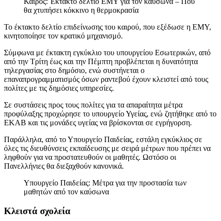
Καιρός: Έκτακτο δελτίο ΕΜΥ για τον καύσωνα – Πού
θα χτυπήσει κόκκινο η θερμοκρασία
Το έκτακτο δελτίο επιδείνωσης του καιρού, που εξέδωσε η ΕΜΥ,
κινητοποίησε τον κρατικό μηχανισμό.
Σύμφωνα με έκτακτη εγκύκλιο του υπουργείου Εσωτερικών, από
από την Τρίτη έως και την Πέμπτη προβλέπεται η δυνατότητα
τηλεργασίας στο δημόσιο, ενώ συστήνεται ο
επαναπρογραμματισμός όσων ραντεβού έχουν κλειστεί από τους
πολίτες με τις δημόσιες υπηρεσίες.
Σε συστάσεις προς τους πολίτες για τα απαραίτητα μέτρα
προφύλαξης προχώρησε το υπουργείο Υγείας, ενώ ζητήθηκε από το
ΕΚΑΒ και τις μονάδες υγείας να βρίσκονται σε εγρήγορση.
Παράλληλα, από το Υπουργείο Παιδείας, εστάλη εγκύκλιος σε
όλες τις διευθύνσεις εκπαίδευσης με σειρά μέτρων που πρέπει να
ληφθούν για να προστατευθούν οι μαθητές. Ωστόσο οι
Πανελλήνιες θα διεξαχθούν κανονικά.
Υπουργείο Παιδείας: Μέτρα για την προστασία των
μαθητών από τον καύσωνα
Κλειστά σχολεία