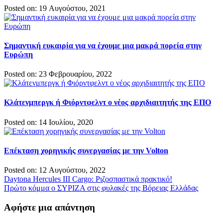
Posted on: 19 Αυγούστου, 2021
Σημαντική ευκαιρία για να έχουμε μια μακρά πορεία στην
Ευρώπη
Posted on: 23 Φεβρουαρίου, 2022
Κλάτενμπεργκ ή Φιόρντφελντ ο νέος αρχιδιαιτητής της ΕΠΟ
Posted on: 14 Ιουλίου, 2020
Επέκταση χορηγικής συνεργασίας με την Volton
Posted on: 12 Αυγούστου, 2022
Πλοήγηση
Daytona Hercules III Cargo: Ριζοσπαστικά πρακτικό!
Πρώτο κόμμα ο ΣΥΡΙΖΑ στις φυλακές της Βόρειας Ελλάδας
άρθρων
Αφήστε μια απάντηση