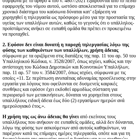
σύμφωνα με το άρθρο 4 του ν. 4807/2021 εξαιρούνται από το πεδίο
εφαρμογής του νόμου αυτού, ωστόσο αποκλειστικά για το επίμαχο
χρονικό διάστημα του καύσωνα δύναται κατ’ εξαίρεση να
χορηγηθεί η τηλεργασία ως πρόσφορο μέσο για την προστασία της
υγείας των υπαλλήλων αυτών, καθώς το γεγονός ότι ο υπάλληλος-
προϊστάμενος ανήκει σε ευπαθή ομάδα θα πρέπει εν προκειμένω
να προταχθεί.
2.
Εφόσον δεν είναι δυνατή η παροχή τηλεργασίας λόγω της
φύσης των καθηκόντων των υπαλλήλων, χρήση άδειας
σύμφωνα με τα οριζόμενα στις διατάξεις της παρ. 11 του αρ. 50 του
Υπαλληλικού Κώδικα, ν. 3528/2007, όπως ισχύει, καθώς και την
αντίστοιχη του Κώδικα Δημοτικών και Κοινοτικών Υπαλλήλων,
παρ. 11 αρ. 57 του ν. 3584/2007, όπως ισχύει, σύμφωνα με τις
οποίες «11. Σε περίπτωση ανυπαίτιας αδυναμίας προσέλευσης στην
εργασία για λόγους που οφείλονται σε δυσμενείς καιρικές
συνθήκες και εφόσον έχει εκδοθεί αρμοδίως σύσταση για
περιορισμό των μετακινήσεων, δύναται να χορηγείται στους
υπαλλήλους ειδική άδεια έως δύο (2) εργασίμων ημερών ανά
ημερολογιακό έτος.».
Η χρήση της ως άνω άδειας θα γίνει
από εκείνους τους
υπαλλήλους που ανήκουν σε ευπαθείς ομάδες, αλλά δεν δύνανται,
λόγω της φύσης των ασκούμενων από αυτούς καθηκόντων, να
παρέχουν κατά τις επίμαχες ημέρες τηλεργασία, οπότε και για τη
δικαιολόγηση της απουσίας αρκεί η διαπίστωση των συνθηκών