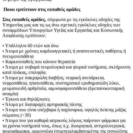
Ποιοι εμπίπτουν στις ευπαθείς ομάδες
Στις ευπαθείς ομάδες
, σύμφωνα με τις εγκύκλιες οδηγίες της
Υπηρεσίας μας και τις ως άνω σχετικές εγκύκλιες οδηγίες των
συναρμόδιων Υπουργείων Υγείας και Εργασίας και Κοινωνικής
Ασφάλισης εμπίπτουν:
• Υπάλληλοι 60 ετών και άνω
• Άτομα με χρόνιες καρδιοαγγειακές ή αναπνευστικές παθήσεις ή
πνευμονοπάθεια
• Καρκινοπαθείς που κάνουν θεραπεία
• Άτομα με σοβαρά νευρολογικά και ψυχικά νοσήματα, σκλήρυνση
κατά πλάκας, επιληψία.
• Άτομα με σακχαρώδη διαβήτη, νεφρική ανεπάρκεια,
νεφροπάθεια, ηπατοπάθεια, συστηματικό ερυθηματώδη λύκο,
ρευματοειδή αρθρίτιδα, αιμοσφαιρινοπάθεια (δρεπανοκυτταρική
αναιμία)
• Έγκυοι και θηλάζουσες
• Άτομα με διαταραχές αρτηριακής πίεσης
• Άτομα που είναι υπέρβαρα ή παχύσαρκα, υψηλός δείκτης μάζας
σώματος (>30)
• Άτομα που για καθαρά ιατρικούς λόγους παίρνουν φάρμακα για
τα χρόνια νοσήματά τους, όπως π.χ. διουρητικά, αντιχολινεργικά,
ψυχοφάρμακα, ορμονούχα (συμπεριλαμβανομένης της ινσουλίνης