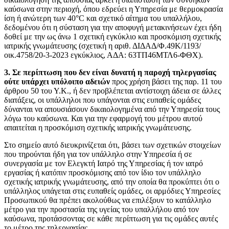
καύσωνα στην περιοχή, όπου εδρεύει η Υπηρεσία με θερμοκρασία
ίση ή ανώτερη των 40°C και σχετικό αίτημα του υπαλλήλου,
δεδομένου ότι η σύσταση για την αποφυγή μετακινήσεων έχει ήδη
δοθεί με την ως άνω 1 σχετική εγκύκλιο και προσκόμιση σχετικής
ιατρικής γνωμάτευσης (σχετική η αριθ. ΔΙΔΑΔ/Φ.49Κ/1193/
οικ.4758/20-3-2023 εγκύκλιος, ΑΔΑ: 63ΤΠ46ΜΤΛ6-ΦΘΧ).
3.
Σε περίπτωση που δεν είναι δυνατή η παροχή τηλεργασίας
ούτε υπάρχει υπόλοιπο αδειών
προς χρήση βάσει της παρ. 11 του
άρθρου 50 του Υ.Κ., ή δεν προβλέπεται αντίστοιχη άδεια σε άλλες
διατάξεις, οι υπάλληλοι που υπάγονται στις ευπαθείς ομάδες
δύνανται να απουσιάσουν δικαιολογημένα από την Υπηρεσία τους
λόγω του καύσωνα. Και για την εφαρμογή του μέτρου αυτού
απαιτείται η προσκόμιση σχετικής ιατρικής γνωμάτευσης.
Στο σημείο αυτό διευκρινίζεται ότι, βάσει των σχετικών στοιχείων
που τηρούνται ήδη για τον υπάλληλο στην Υπηρεσία ή σε
συνεργασία με τον Ελεγκτή Ιατρό της Υπηρεσίας ή τον ιατρό
εργασίας ή κατόπιν προσκόμισης από τον ίδιο τον υπάλληλο
σχετικής ιατρικής γνωμάτευσης, από την οποία θα προκύπτει ότι ο
υπάλληλος υπάγεται στις ευπαθείς ομάδες, οι αρμόδιες Υπηρεσίες
Προσωπικού θα πρέπει ακολούθως να επιλέξουν το κατάλληλο
μέτρο για την προστασία της υγείας του υπαλλήλου από τον
καύσωνα, προτάσσοντας σε κάθε περίπτωση για τις ομάδες αυτές
το μέτρο της τηλεργασίας.