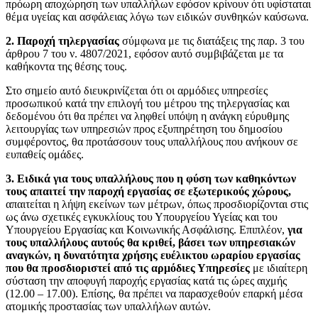
πρόωρη αποχώρηση των υπαλλήλων εφόσον κρίνουν ότι υφίσταται
θέμα υγείας και ασφάλειας λόγω των ειδικών συνθηκών καύσωνα.
2. Παροχή τηλεργασίας
σύμφωνα με τις διατάξεις της παρ. 3 του
άρθρου 7 του ν. 4807/2021, εφόσον αυτό συμβιβάζεται με τα
καθήκοντα της θέσης τους.
Στο σημείο αυτό διευκρινίζεται ότι οι αρμόδιες υπηρεσίες
προσωπικού κατά την επιλογή του μέτρου της τηλεργασίας και
δεδομένου ότι θα πρέπει να ληφθεί υπόψη η ανάγκη εύρυθμης
λειτουργίας των υπηρεσιών προς εξυπηρέτηση του δημοσίου
συμφέροντος, θα προτάσσουν τους υπαλλήλους που ανήκουν σε
ευπαθείς ομάδες.
3. Ειδικά για τους υπαλλήλους που η φύση των καθηκόντων
τους απαιτεί την παροχή εργασίας σε εξωτερικούς χώρους,
απαιτείται η λήψη εκείνων των μέτρων, όπως προσδιορίζονται στις
ως άνω σχετικές εγκυκλίους του Υπουργείου Υγείας και του
Υπουργείου Εργασίας και Κοινωνικής Ασφάλισης. Επιπλέον,
για
τους υπαλλήλους αυτούς θα κριθεί, βάσει των υπηρεσιακών
αναγκών, η δυνατότητα χρήσης ευέλικτου ωραρίου εργασίας
που θα προσδιοριστεί από τις αρμόδιες Υπηρεσίες
με ιδιαίτερη
σύσταση την αποφυγή παροχής εργασίας κατά τις ώρες αιχμής
(12.00 – 17.00). Επίσης, θα πρέπει να παρασχεθούν επαρκή μέσα
ατομικής προστασίας των υπαλλήλων αυτών.