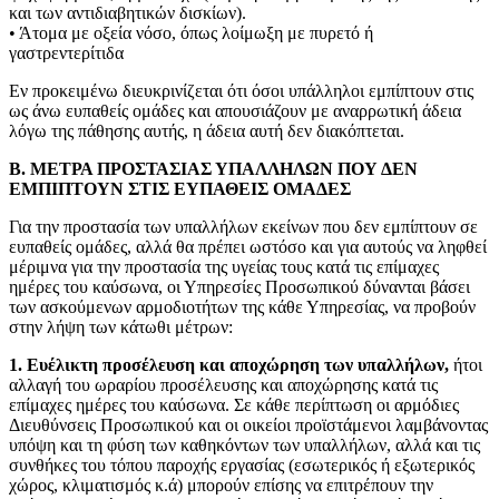
και των αντιδιαβητικών δισκίων).
• Άτομα με οξεία νόσο, όπως λοίμωξη με πυρετό ή
γαστρεντερίτιδα
Εν προκειμένω διευκρινίζεται ότι όσοι υπάλληλοι εμπίπτουν στις
ως άνω ευπαθείς ομάδες και απουσιάζουν με αναρρωτική άδεια
λόγω της πάθησης αυτής, η άδεια αυτή δεν διακόπτεται.
Β. ΜΕΤΡΑ ΠΡΟΣΤΑΣΙΑΣ ΥΠΑΛΛΗΛΩΝ ΠΟΥ ΔΕΝ
ΕΜΠΙΠΤΟΥΝ ΣΤΙΣ ΕΥΠΑΘΕΙΣ ΟΜΑΔΕΣ
Για την προστασία των υπαλλήλων εκείνων που δεν εμπίπτουν σε
ευπαθείς ομάδες, αλλά θα πρέπει ωστόσο και για αυτούς να ληφθεί
μέριμνα για την προστασία της υγείας τους κατά τις επίμαχες
ημέρες του καύσωνα, οι Υπηρεσίες Προσωπικού δύνανται βάσει
των ασκούμενων αρμοδιοτήτων της κάθε Υπηρεσίας, να προβούν
στην λήψη των κάτωθι μέτρων:
1. Ευέλικτη προσέλευση και αποχώρηση των υπαλλήλων,
ήτοι
αλλαγή του ωραρίου προσέλευσης και αποχώρησης κατά τις
επίμαχες ημέρες του καύσωνα. Σε κάθε περίπτωση οι αρμόδιες
Διευθύνσεις Προσωπικού και οι οικείοι προϊστάμενοι λαμβάνοντας
υπόψη και τη φύση των καθηκόντων των υπαλλήλων, αλλά και τις
συνθήκες του τόπου παροχής εργασίας (εσωτερικός ή εξωτερικός
χώρος, κλιματισμός κ.ά) μπορούν επίσης να επιτρέπουν την