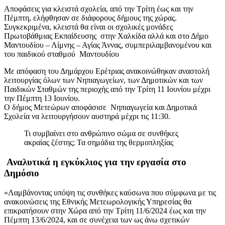
Αποφάσεις για κλειστά σχολεία, από την Τρίτη έως και την
Πέμπτη, ελήφθησαν σε διάφορους δήμους της χώρας.
Συγκεκριμένα, κλειστά θα είναι οι σχολικές μονάδες
Πρωτοβάθμιας Εκπαίδευσης στην Χαλκίδα αλλά και στο Δήμο
Μαντουδίου – Λίμνης – Αγίας Άννας, συμπεριλαμβανομένου και
του παιδικού σταθμού Μαντουδίου
Με απόφαση του Δημάρχου Ερέτριας ανακοινώθηκαν αναστολή
λειτουργίας όλων των Νηπιαγωγείων, των Δημοτικών και των
Παιδικών Σταθμών της περιοχής από την Τρίτη 11 Ιουνίου μέχρι
την Πέμπτη 13 Ιουνίου.
Ο δήμος Μετεώρων αποφάσισε Νηπιαγωγεία και Δημοτικά
Σχολεία να λειτουργήσουν αυστηρά μέχρι τις 11:30.
Τι συμβαίνει στο ανθρώπινο σώμα σε συνθήκες
ακραίας ζέστης; Τα σημάδια της θερμοπληξίας
Αναλυτικά η εγκύκλιος για την εργασία στο
Δημόσιο
«Λαμβάνοντας υπόψη τις συνθήκες καύσωνα που σύμφωνα με τις
ανακοινώσεις της Εθνικής Μετεωρολογικής Υπηρεσίας θα
επικρατήσουν στην Χώρα από την Τρίτη 11/6/2024 έως και την
Πέμπτη 13/6/2024, και σε συνέχεια των ως άνω σχετικών