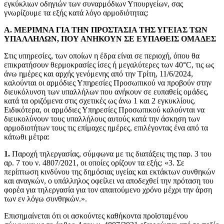
εγκύκλιων οδηγιών των συναρμόδιων Υπουργείων, σας
γνωρίζουμε τα εξής κατά λόγο αρμοδιότητας:
Α. ΜΕΡΙΜΝΑ ΓΙΑ ΤΗΝ ΠΡΟΣΤΑΣΙΑ ΤΗΣ ΥΓΕΙΑΣ ΤΩΝ
ΥΠΑΛΛΗΛΩΝ, ΠΟΥ ΑΝΗΚΟΥΝ ΣΕ ΕΥΠΑΘΕΙΣ ΟΜΑΔΕΣ
Στις υπηρεσίες, των οποίων η έδρα είναι σε περιοχή, όπου θα
επικρατήσουν θερμοκρασίες ίσες ή μεγαλύτερες των 40°C, τις ως
άνω ημέρες και αρχής γενόμενης από την Τρίτη, 11/6/2024,
καλούνται οι αρμόδιες Υπηρεσίες Προσωπικού να προβούν στην
διευκόλυνση των υπαλλήλων που ανήκουν σε ευπαθείς ομάδες,
κατά τα οριζόμενα στις σχετικές ως άνω 1 και 2 εγκυκλίους.
Ειδικότερα, οι αρμόδιες Υπηρεσίες Προσωπικού καλούνται να
διευκολύνουν τους υπαλλήλους αυτούς κατά την άσκηση των
αρμοδιοτήτων τους τις επίμαχες ημέρες, επιλέγοντας ένα από τα
κάτωθι μέτρα:
1.
Παροχή τηλεργασίας, σύμφωνα με τις διατάξεις της παρ. 3 του
αρ. 7 του ν. 4807/2021, οι οποίες ορίζουν τα εξής: «3. Σε
περίπτωση κινδύνου της δημόσιας υγείας και εκτάκτων συνθηκών
και αναγκών, ο υπάλληλος οφείλει να αποδεχθεί την πρόταση του
φορέα για τηλεργασία για τον απαιτούμενο χρόνο μέχρι την άρση
των εν λόγω συνθηκών.».
Επισημαίνεται ότι οι ασκούντες καθήκοντα προϊσταμένου