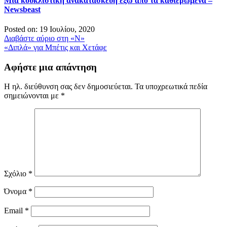
Μια κουκλίστικη ανακατασκευή έξω από τα καθιερωμένα –
Newsbeast
Posted on: 19 Ιουλίου, 2020
Πλοήγηση
Διαβάστε αύριο στη «Ν»
«Διπλά» για Μπέτις και Χετάφε
άρθρων
Αφήστε μια απάντηση
Η ηλ. διεύθυνση σας δεν δημοσιεύεται.
Τα υποχρεωτικά πεδία
σημειώνονται με
*
Σχόλιο
*
Όνομα
*
Email
*