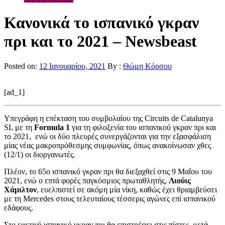
Κανονικά το ισπανικό γκραν
πρι και το 2021 – Newsbeast
Posted on:
12 Ιανουαρίου, 2021
By :
Θώμη Κόρσου
[ad_1]
Υπεγράφη η επέκταση του συμβολαίου της Circuits de Catalunya
SL με τη
Formula 1
για τη φιλοξενία του ισπανικού γκραν πρι και
το 2021, ενώ οι δύο πλευρές συνεργάζονται για την εξασφάλιση
μίας νέας μακροπρόθεσμης συμφωνίας, όπως ανακοίνωσαν χθες
(12/1) οι διοργανωτές.
Πλέον, το 65ο ισπανικό γκραν πρι θα διεξαχθεί στις 9 Μαΐου του
2021, ενώ ο επτά φορές παγκόσμιος πρωταθλητής,
Λιούις
Χάμιλτον
, ευελπιστεί σε ακόμη μία νίκη, καθώς έχει θριαμβεύσει
με τη Mercedes στους τελευταίους τέσσερις αγώνες επί ισπανικού
εδάφους.
Στο εφετινό ισπανικό γκραν πρι θα επιστρέψει στις πίστες, μετά