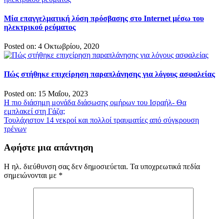
Μία επαγγελματική λύση πρόσβασης στο Internet μέσω του
ηλεκτρικού ρεύματος
Posted on: 4 Οκτωβρίου, 2020
Πώς στήθηκε επιχείρηση παραπλάνησης για λόγους ασφαλείας
Posted on: 15 Μαΐου, 2023
Πλοήγηση
Η πιο διάσημη μονάδα διάσωσης ομήρων του Ισραήλ- Θα
εμπλακεί στη Γάζα;
άρθρων
Τουλάχιστον 14 νεκροί και πολλοί τραυματίες από σύγκρουση
τρένων
Αφήστε μια απάντηση
Η ηλ. διεύθυνση σας δεν δημοσιεύεται.
Τα υποχρεωτικά πεδία
σημειώνονται με
*