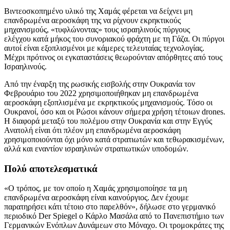
Βιντεοσκοπημένο υλικό της Χαμάς φέρεται να δείχνει μη
επανδρωμένα αεροσκάφη της να ρίχνουν εκρηκτικούς
μηχανισμούς, «τυφλώνοντας» τους ισραηλινούς πύργους
ελέγχου κατά μήκος του συνοριακού φράχτη με τη Γάζα. Οι πύργοι
αυτοί είναι εξοπλισμένοι με κάμερες τελευταίας τεχνολογίας.
Μέχρι πρότινος οι εγκαταστάσεις θεωρούνταν απόρθητες από τους
Ισραηλινούς.
Από την έναρξη της ρωσικής εισβολής στην Ουκρανία τον
Φεβρουάριο του 2022 χρησιμοποιήθηκαν μη επανδρωμένα
αεροσκάφη εξοπλισμένα με εκρηκτικούς μηχανισμούς. Τόσο οι
Ουκρανοί, όσο και οι Ρώσοι κάνουν σήμερα χρήση τέτοιων drones.
Η διαφορά μεταξύ του πολέμου στην Ουκρανία και στην Εγγύς
Ανατολή είναι ότι πλέον μη επανδρωμένα αεροσκάφη
χρησιμοποιούνται όχι μόνο κατά στρατιωτών και τεθωρακισμένων,
αλλά και εναντίον ισραηλινών στρατιωτικών υποδομών.
Πολύ αποτελεσματικά
«Ο τρόπος, με τον οποίο η Χαμάς χρησιμοποίησε τα μη
επανδρωμένα αεροσκάφη είναι καινούργιος. Δεν έχουμε
παρατηρήσει κάτι τέτοιο στο παρελθόν», δήλωσε στο γερμανικό
περιοδικό Der Spiegel ο Κάρλο Μασάλα από το Πανεπιστήμιο των
Γερμανικών Ενόπλων Δυνάμεων στο Μόναχο. Οι τρομοκράτες της