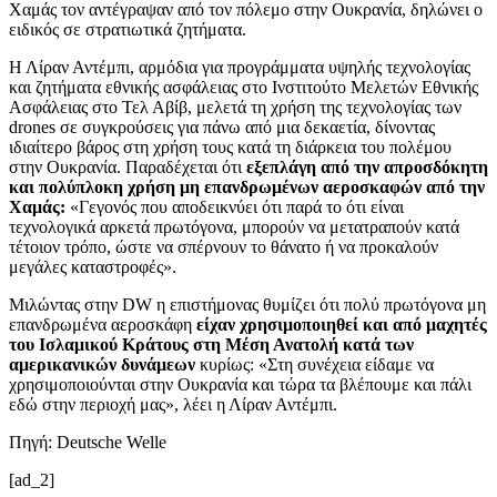
Χαμάς τον αντέγραψαν από τον πόλεμο στην Ουκρανία, δηλώνει ο
ειδικός σε στρατιωτικά ζητήματα.
Η Λίραν Αντέμπι, αρμόδια για προγράμματα υψηλής τεχνολογίας
και ζητήματα εθνικής ασφάλειας στο Ινστιτούτο Μελετών Εθνικής
Ασφάλειας στο Τελ Αβίβ, μελετά τη χρήση της τεχνολογίας των
drones σε συγκρούσεις για πάνω από μια δεκαετία, δίνοντας
ιδιαίτερο βάρος στη χρήση τους κατά τη διάρκεια του πολέμου
στην Ουκρανία. Παραδέχεται ότι
εξεπλάγη από την απροσδόκητη
και πολύπλοκη χρήση μη επανδρωμένων αεροσκαφών από την
Χαμάς:
«Γεγονός που αποδεικνύει ότι παρά το ότι είναι
τεχνολογικά αρκετά πρωτόγονα, μπορούν να μετατραπούν κατά
τέτοιον τρόπο, ώστε να σπέρνουν το θάνατο ή να προκαλούν
μεγάλες καταστροφές».
Μιλώντας στην DW η επιστήμονας θυμίζει ότι πολύ πρωτόγονα μη
επανδρωμένα αεροσκάφη
είχαν χρησιμοποιηθεί και από μαχητές
του Ισλαμικού Κράτους στη Μέση Ανατολή
κατά των
αμερικανικών δυνάμεων
κυρίως: «Στη συνέχεια είδαμε να
χρησιμοποιούνται στην Ουκρανία και τώρα τα βλέπουμε και πάλι
εδώ στην περιοχή μας», λέει η Λίραν Αντέμπι.
Πηγή: Deutsche Welle
[ad_2]