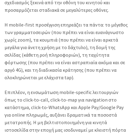
σχεδιασμός ξεκινά από την οθόνη του κινητού και
προσαρμόζεται σταδιακά σε μεγαλύτερες οθόνες.
Η mobile-first προσέγγιση επηρεάζει τα πάντα: το μέγεθος
των γραμματοσειρών (που πρέπει να είναι ευανάγνωστο
χωρίς zoom), τα κουμπιά (που πρέπει να είναι αρκετά
μεγάλα για άνετη χρήση με το δάχτυλο), τη δομή της
σελίδας (κάθετη ροή πληροφοριών), τη ταχύτητα
φόρτωσης (που πρέπει να είναι αστραπιαία ακόμα και σε
αργό 4G), και τη διαδικασία κράτησης (που πρέπει να
ολοκληρώνεται με ελάχιστα tap).
Επιπλέον, η ενσωμάτωση mobile-specific λειτουργιών
όπως το click-to-call, click-to-map για navigation στο
κατάστημα, click-to-WhatsApp και Apple Pay/Google Pay
για online πληρωμές, αυξάνει δραματικά τα ποσοστά
μετατροπής. Η μη βελτιστοποιημένη για κινητά
ιστοσελίδα στην εποχή μας ισοδυναμεί με κλειστή πόρτα