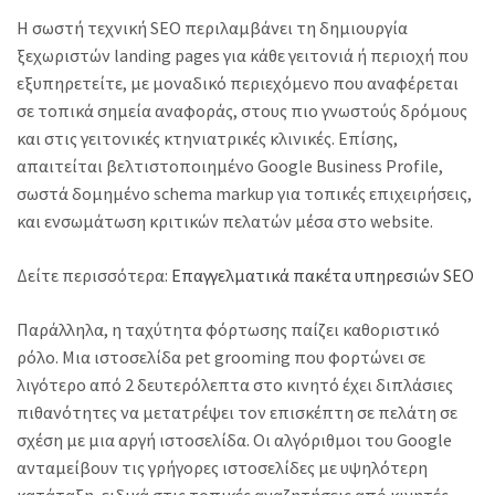
Η σωστή τεχνική SEO περιλαμβάνει τη δημιουργία
ξεχωριστών landing pages για κάθε γειτονιά ή περιοχή που
εξυπηρετείτε, με μοναδικό περιεχόμενο που αναφέρεται
σε τοπικά σημεία αναφοράς, στους πιο γνωστούς δρόμους
και στις γειτονικές κτηνιατρικές κλινικές. Επίσης,
απαιτείται βελτιστοποιημένο Google Business Profile,
σωστά δομημένο schema markup για τοπικές επιχειρήσεις,
και ενσωμάτωση κριτικών πελατών μέσα στο website.
Δείτε περισσότερα:
Επαγγελματικά πακέτα υπηρεσιών SEO
Παράλληλα, η ταχύτητα φόρτωσης παίζει καθοριστικό
ρόλο. Μια ιστοσελίδα pet grooming που φορτώνει σε
λιγότερο από 2 δευτερόλεπτα στο κινητό έχει διπλάσιες
πιθανότητες να μετατρέψει τον επισκέπτη σε πελάτη σε
σχέση με μια αργή ιστοσελίδα. Οι αλγόριθμοι του Google
ανταμείβουν τις γρήγορες ιστοσελίδες με υψηλότερη
κατάταξη, ειδικά στις τοπικές αναζητήσεις από κινητές