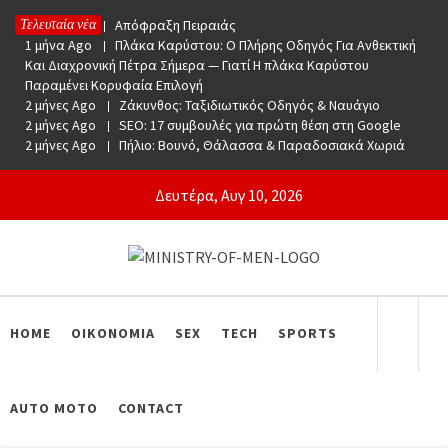
Skip
Τελευταία νέα
1 μήνα Ago
Απόφραξη Πειραιάς
to
1 μήνα Ago
Πλάκα Καρύστου: Ο Πλήρης Οδηγός Για Ανθεκτική
content
Και Διαχρονική Πέτρα Σήμερα — Γιατί Η πλάκα Καρύστου
Παραμένει Κορυφαία Επιλογή
2 μήνες Ago
Ζάκυνθος: Ταξιδιωτικός Οδηγός & Ναυάγιο
2 μήνες Ago
SEO: 17 συμβουλές για πρώτη θέση στη Google
2 μήνες Ago
Πήλιο: Βουνό, Θάλασσα & Παραδοσιακά Χωριά
Δευτέρα, Αυγ 10, 2026
Ministry Of Men
Online Lifestyle περιοδικό για Aνδρες
HOME
ΟΙΚΟΝΟΜΙΑ
SEX
TECH
SPORTS
AUTO MOTO
CONTACT