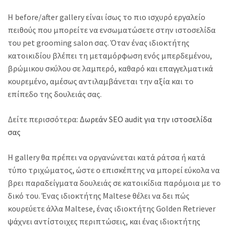
Η before/after gallery είναι ίσως το πιο ισχυρό εργαλείο
πειθούς που μπορείτε να ενσωματώσετε στην ιστοσελίδα
του pet grooming salon σας. Όταν ένας ιδιοκτήτης
κατοικιδίου βλέπει τη μεταμόρφωση ενός μπερδεμένου,
βρώμικου σκύλου σε λαμπερό, καθαρό και επαγγελματικά
κουρεμένο, αμέσως αντιλαμβάνεται την αξία και το
επίπεδο της δουλειάς σας.
Δείτε περισσότερα:
Δωρεάν SEO audit για την ιστοσελίδα
σας
Η gallery θα πρέπει να οργανώνεται κατά ράτσα ή κατά
τύπο τριχώματος, ώστε ο επισκέπτης να μπορεί εύκολα να
βρει παραδείγματα δουλειάς σε κατοικίδια παρόμοια με το
δικό του. Ένας ιδιοκτήτης Maltese θέλει να δει πώς
κουρεύετε άλλα Maltese, ένας ιδιοκτήτης Golden Retriever
ψάχνει αντίστοιχες περιπτώσεις, και ένας ιδιοκτήτης