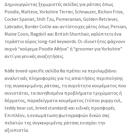
Δημιουργώντας ξεχωριστές σελίδες για ράτσες όπως
Poodle, Maltese, Yorkshire Terrier, Schnauzer, Bichon Frise,
Cocker Spaniel, Shih Tzu, Pomeranian, Golden Retriever,
Labrador, Border Collie και αντίστοιχες γάτες όπως Persian,
Maine Coon, Ragdoll και British Shorthair, καλύπτετε ένα
τεράστιο εύρος long-tail keywords. Οι ιδιοκτήτες ψάχνουν
συχνά “κούρεμα Poodle Αθήνα” ή “groomer για Yorkshire”
αντί για γενικές αναζητήσεις.
Κάθε breed-specific σελίδα θα πρέπει να περιλαμβάνει
αναλυτικές πληροφορίες για τις απαιτήσεις περιποίησης
της συγκεκριμένης ράτσας, τη συχνότητα κουρέματος που
συνιστάται, τα συνηθισμένα προβλήματα τριχώματος ή
δέρματος, παραδείγματα κουρέματος (τύπου puppy cut,
teddy bear cut, breed standard) και ειδικές προσφορές.
Επιπλέον, η ενσωμάτωση φωτογραφιών δικών σας
πελατών της συγκεκριμένης ράτσας ενισχύει την
αξιοπιστία.