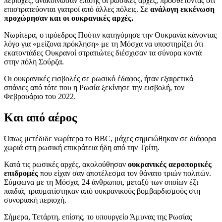
περιοχές, ανακοίνωσαν επίσης οι ρωσικές αρχές, προσθέτοντας ότι
επιστρατεύονται γιατροί από άλλες πόλεις. Σε
ανάλογη εκκένωση
προχώρησαν και οι ουκρανικές αρχές.
Νωρίτερα, ο πρόεδρος Πούτιν κατηγόρησε την Ουκρανία κάνοντας
λόγο για «μείζονα πρόκληση» με τη Μόσχα να υποστηρίζει ότι
εκατοντάδες Ουκρανοί στρατιώτες διέσχισαν τα σύνορα κοντά
στην πόλη Σούρζα.
Οι ουκρανικές εισβολές σε ρωσικό έδαφος, ήταν εξαιρετικά
σπάνιες από τότε που η Ρωσία ξεκίνησε την εισβολή, τον
Φεβρουάριο του 2022.
Και από αέρος
Όπως μετέδιδε νωρίτερα το BBC, μάχες σημειώθηκαν σε διάφορα
χωριά στη ρωσική επικράτεια ήδη από την Τρίτη.
Κατά τις ρωσικές αρχές, ακολούθησαν
ουκρανικές αεροπορικές
επιδρομές
που είχαν σαν αποτέλεσμα τον θάνατο τριών πολιτών.
Σύμφωνα με τη Μόσχα, 24 άνθρωποι, μεταξύ των οποίων έξι
παιδιά, τραυματίστηκαν από ουκρανικούς βομβαρδισμούς στη
συνοριακή περιοχή.
Σήμερα, Τετάρτη, επίσης, το υπουργείο Άμυνας της Ρωσίας