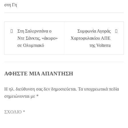
Πλοήγηση
Στη Σαλερνιτάνα ο
Συμφωνία Αγοράς
άρθρων
Ντε Σάνκτις, «άκυρο»
Χαρτοφυλακίου ΑΠΕ
σε Ολυμπιακό
της Volterra
ΑΦΉΣΤΕ ΜΙΑ ΑΠΆΝΤΗΣΗ
Η ηλ. διεύθυνση σας δεν δημοσιεύεται.
Τα υποχρεωτικά πεδία
σημειώνονται με
*
ΣΧΌΛΙΟ
*