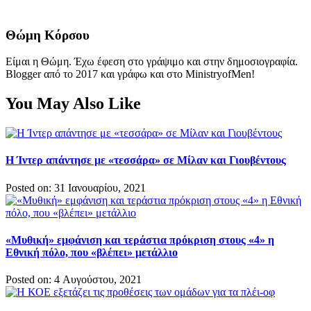
Θώμη Κόρσου
Είμαι η Θώμη. Έχω έφεση στο γράψιμο και στην δημοσιογραφία.
Blogger από το 2017 και γράφω και στο MinistryofMen!
You May Also Like
Η Ίντερ απάντησε με «τεσσάρα» σε Μίλαν και Γιουβέντους
Posted on: 31 Ιανουαρίου, 2021
«Μυθική» εμφάνιση και τεράστια πρόκριση στους «4» η
Εθνική πόλο, που «βλέπει» μετάλλιο
Posted on: 4 Αυγούστου, 2021