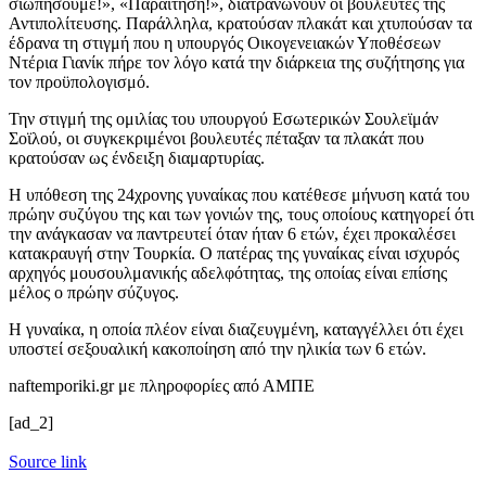
σιωπήσουμε!», «Παραίτηση!», διατρανώνουν οι βουλευτές της
Αντιπολίτευσης. Παράλληλα, κρατούσαν πλακάτ και χτυπούσαν τα
έδρανα τη στιγμή που η υπουργός Οικογενειακών Υποθέσεων
Ντέρια Γιανίκ πήρε τον λόγο κατά την διάρκεια της συζήτησης για
τον προϋπολογισμό.
Την στιγμή της ομιλίας του υπουργού Εσωτερικών Σουλεϊμάν
Σοϊλού, οι συγκεκριμένοι βουλευτές πέταξαν τα πλακάτ που
κρατούσαν ως ένδειξη διαμαρτυρίας.
Η υπόθεση της 24χρονης γυναίκας που κατέθεσε μήνυση κατά του
πρώην συζύγου της και των γονιών της, τους οποίους κατηγορεί ότι
την ανάγκασαν να παντρευτεί όταν ήταν 6 ετών, έχει προκαλέσει
κατακραυγή στην Τουρκία. Ο πατέρας της γυναίκας είναι ισχυρός
αρχηγός μουσουλμανικής αδελφότητας, της οποίας είναι επίσης
μέλος ο πρώην σύζυγος.
Η γυναίκα, η οποία πλέον είναι διαζευγμένη, καταγγέλλει ότι έχει
υποστεί σεξουαλική κακοποίηση από την ηλικία των 6 ετών.
naftemporiki.gr με πληροφορίες από ΑΜΠΕ
[ad_2]
Source link