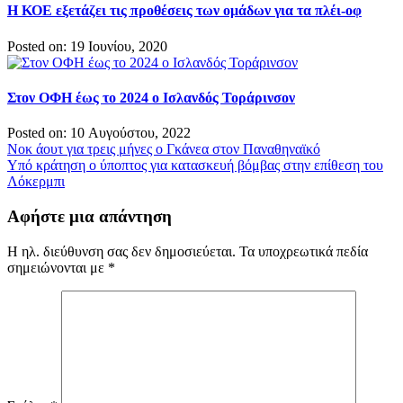
Η ΚΟΕ εξετάζει τις προθέσεις των ομάδων για τα πλέι-οφ
Posted on: 19 Ιουνίου, 2020
Στον ΟΦΗ έως το 2024 ο Ισλανδός Τοράρινσον
Posted on: 10 Αυγούστου, 2022
Πλοήγηση
Νοκ άουτ για τρεις μήνες ο Γκάνεα στον Παναθηναϊκό
Υπό κράτηση ο ύποπτος για κατασκευή βόμβας στην επίθεση του
άρθρων
Λόκερμπι
Αφήστε μια απάντηση
Η ηλ. διεύθυνση σας δεν δημοσιεύεται.
Τα υποχρεωτικά πεδία
σημειώνονται με
*