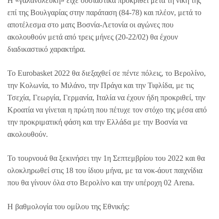
Η «γαλανόλευκη» είχε ουσιαστικά προκριθεί μετά τη νίκη της
επί της Βουλγαρίας στην παράταση (84-78) και πλέον, μετά το
αποτέλεσμα στο ματς Βοσνία-Λετονία οι αγώνες που
ακολουθούν μετά από τρεις μήνες (20-22/02) θα έχουν
διαδικαστικό χαρακτήρα.
Το Eurobasket 2022 θα διεξαχθεί σε πέντε πόλεις, το Βερολίνο,
την Κολωνία, το Μιλάνο, την Πράγα και την Τιφλίδα, με τις
Τσεχία, Γεωργία, Γερμανία, Ιταλία να έχουν ήδη προκριθεί, την
Κροατία να γίνεται η πρώτη που πέτυχε τον στόχο της μέσα από
την προκριματική φάση και την Ελλάδα με την Βοσνία να
ακολουθούν.
Το τουρνουά θα ξεκινήσει την 1η Σεπτεμβρίου του 2022 και θα
ολοκληρωθεί στις 18 του ίδιου μήνα, με τα νοκ-άουτ παιχνίδια
που θα γίνουν όλα στο Βερολίνο και την υπέροχη 02 Arena.
Η βαθμολογία του ομίλου της Εθνικής: