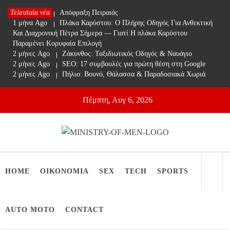
Skip
Τελευταία νέα
1 μήνα Ago
Απόφραξη Πειραιάς
to
1 μήνα Ago
Πλάκα Καρύστου: Ο Πλήρης Οδηγός Για Ανθεκτική
content
Και Διαχρονική Πέτρα Σήμερα — Γιατί Η πλάκα Καρύστου
Παραμένει Κορυφαία Επιλογή
2 μήνες Ago
Ζάκυνθος: Ταξιδιωτικός Οδηγός & Ναυάγιο
2 μήνες Ago
SEO: 17 συμβουλές για πρώτη θέση στη Google
2 μήνες Ago
Πήλιο: Βουνό, Θάλασσα & Παραδοσιακά Χωριά
Πέμπτη, Αυγ 6, 2026
Ministry Of Men
Online Lifestyle περιοδικό για Aνδρες
HOME
ΟΙΚΟΝΟΜΙΑ
SEX
TECH
SPORTS
AUTO MOTO
CONTACT