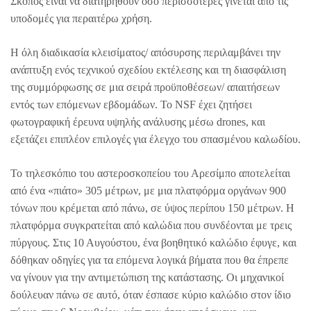
Σκοπός είναι να διατηρηθούν όσο περισσότερες γίνεται από τις
υποδομές για περαιτέρω χρήση.
Η όλη διαδικασία κλεισίματος/ απόσυρσης περιλαμβάνει την
ανάπτυξη ενός τεχνικού σχεδίου εκτέλεσης και τη διασφάλιση
της συμμόρφωσης σε μια σειρά προϋποθέσεων/ απαιτήσεων
εντός των επόμενων εβδομάδων. Το NSF έχει ζητήσει
φωτογραφική έρευνα υψηλής ανάλυσης μέσω drones, και
εξετάζει επιπλέον επιλογές για έλεγχο του σπασμένου καλωδίου.
Το τηλεσκόπιο του αστεροσκοπείου του Αρεσίμπο αποτελείται
από ένα «πιάτο» 305 μέτρων, με μια πλατφόρμα οργάνων 900
τόνων που κρέμεται από πάνω, σε ύψος περίπου 150 μέτρων. Η
πλατφόρμα συγκρατείται από καλώδια που συνδέονται με τρεις
πύργους. Στις 10 Αυγούστου, ένα βοηθητικό καλώδιο έφυγε, και
δόθηκαν οδηγίες για τα επόμενα λογικά βήματα που θα έπρεπε
να γίνουν για την αντιμετώπιση της κατάστασης. Οι μηχανικοί
δούλευαν πάνω σε αυτό, όταν έσπασε κύριο καλώδιο στον ίδιο