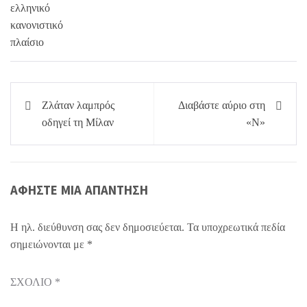
Πλοήγηση
Ζλάταν λαμπρός
Διαβάστε αύριο στη
άρθρων
οδηγεί τη Μίλαν
«Ν»
ΑΦΉΣΤΕ ΜΙΑ ΑΠΆΝΤΗΣΗ
Η ηλ. διεύθυνση σας δεν δημοσιεύεται.
Τα υποχρεωτικά πεδία
σημειώνονται με
*
ΣΧΌΛΙΟ
*