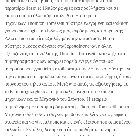
πύργο στις 6 Νοεμβρίου, κάτι που ήταν απρόσμενο, και
περαιτέρω έρευνες έδειξαν ρωγμές και προβλήματα και σε
κάποια από τα άλλα κύρια καλώδια. Η εταιρεία
μηχανικών Thornton Tomasetti σύστησε ελεγόμενη κατεδάφιση
για να αποφευχθεί ο κίνδυνος μιας απρόσμενης κατάρρευσης.
Άλλες δύο εταιρείες αξιολόγησαν την κατάσταση. Η μία
σύστησε άμεσες ενέργειες σταθεροποίησης και η άλλη,
εξετάζοντας τα μοντέλα της Thornton Tomasetti, κατέληξε στο
συμπέρασμα πως δεν υπάρχει πορεία ενεργειών που θα
μπορούσε να εγγυηθεί τη σταθερότητα της δομής και σύστησε να
μην επιτραπεί σε προσωπικό να εργαστεί στις πλατφόρμες ή τους
πύργους του τηλεσκοπίου. Μετά από αυτές τις αξιολογήσεις, με
το θέμα ασχολήθηκαν και μια άλλη, ανεξάρτητη εταιρεία
μηχανικών και το Μηχανικό του Στρατού. Η εταιρεία
συμφώνησε με τα συμπεράσματα της Thornton Tomasetti και το
Μηχανικό σύστησε να συγκεντρωθούν επιπλέον φωτογραφικά
στοιχεία και να γίνει πλήρης και εκτενής εξέταση του σπασμένου
καλωδίου. Εν τέλει, δεδομένου ότι οποιοδήποτε σενάριο