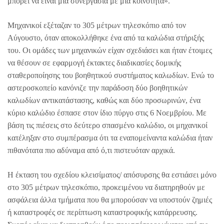
μπορεί να είναι μια συνεργασία με μια κοινότητα».
Μηχανικοί εξέταζαν το 305 μέτρων τηλεσκόπιο από τον
Αύγουστο, όταν αποκολλήθηκε ένα από τα καλώδια στήριξής
του. Οι ομάδες των μηχανικών είχαν σχεδιάσει και ήταν έτοιμες
να θέσουν σε εφαρμογή έκτακτες διαδικασίες δομικής
σταθεροποίησης του βοηθητικού συστήματος καλωδίων. Ενώ το
αστεροσκοπείο κανόνιζε την παράδοση δύο βοηθητικών
καλωδίων αντικατάστασης, καθώς και δύο προσωρινών, ένα
κύριο καλώδιο έσπασε στον ίδιο πύργο στις 6 Νοεμβρίου. Με
βάση τις πιέσεις στο δεύτερο σπασμένο καλώδιο, οι μηχανικοί
κατέληξαν στο συμπέρασμα ότι τα εναπομείναντα καλώδια ήταν
πιθανότατα πιο αδύναμα από ό,τι πιστευόταν αρχικά.
Η έκταση του σχεδίου κλεισίματος/ απόσυρσης θα εστιάσει μόνο
στο 305 μέτρων τηλεσκόπιο, προκειμένου να διατηρηθούν με
ασφάλεια άλλα τμήματα που θα μπορούσαν να υποστούν ζημιές
ή καταστροφές σε περίπτωση καταστροφικής κατάρρευσης.