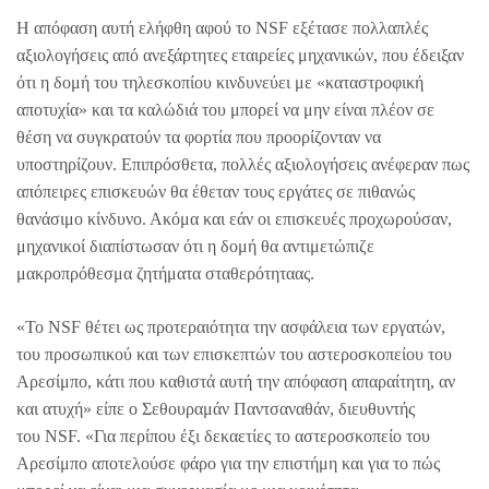
H απόφαση αυτή ελήφθη αφού το NSF εξέτασε πολλαπλές
αξιολογήσεις από ανεξάρτητες εταιρείες μηχανικών, που έδειξαν
ότι η δομή του τηλεσκοπίου κινδυνεύει με «καταστροφική
αποτυχία» και τα καλώδιά του μπορεί να μην είναι πλέον σε
θέση να συγκρατούν τα φορτία που προορίζονταν να
υποστηρίζουν. Επιπρόσθετα, πολλές αξιολογήσεις ανέφεραν πως
απόπειρες επισκευών θα έθεταν τους εργάτες σε πιθανώς
θανάσιμο κίνδυνο. Ακόμα και εάν οι επισκευές προχωρούσαν,
μηχανικοί διαπίστωσαν ότι η δομή θα αντιμετώπιζε
μακροπρόθεσμα ζητήματα σταθερότηταας.
«Το NSF θέτει ως προτεραιότητα την ασφάλεια των εργατών,
του προσωπικού και των επισκεπτών του αστεροσκοπείου του
Αρεσίμπο, κάτι που καθιστά αυτή την απόφαση απαραίτητη, αν
και ατυχή» είπε ο Σεθουραμάν Παντσαναθάν, διευθυντής
του NSF. «Για περίπου έξι δεκαετίες το αστεροσκοπείο του
Αρεσίμπο αποτελούσε φάρο για την επιστήμη και για το πώς