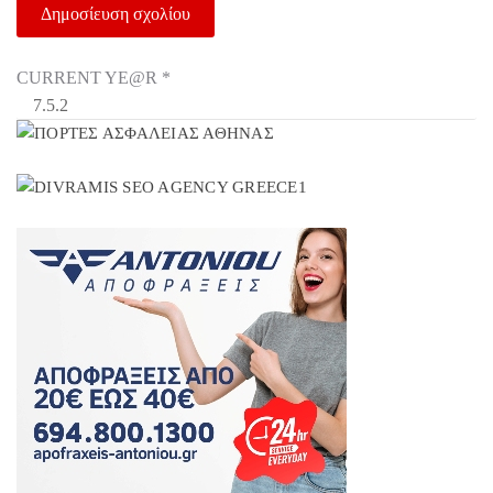
CURRENT YE@R
*