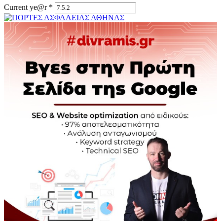
Current ye@r
*