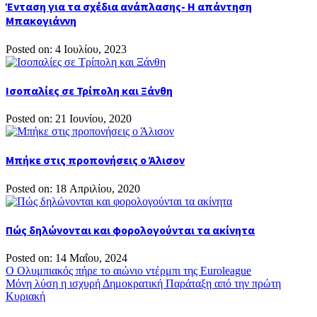
Ένταση για τα σχέδια ανάπλασης- Η απάντηση
Μπακογιάννη
Posted on: 4 Ιουλίου, 2023
Ισοπαλίες σε Τρίπολη και Ξάνθη
Posted on: 21 Ιουνίου, 2020
Μπήκε στις προπονήσεις ο Άλισον
Posted on: 18 Απριλίου, 2020
Πώς δηλώνονται και φορολογούνται τα ακίνητα
Posted on: 14 Μαΐου, 2024
Πλοήγηση
Ο Ολυμπιακός πήρε το αιώνιο ντέρμπι της Euroleague
Μόνη λύση η ισχυρή Δημοκρατική Παράταξη από την πρώτη
άρθρων
Κυριακή