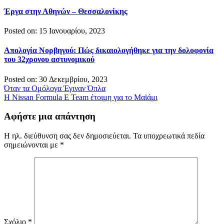
Έργα στην Αθηνών – Θεσσαλονίκης
Posted on: 15 Ιανουαρίου, 2023
Απολογία Νορβηγού: Πώς δικαιολογήθηκε για την δολοφονία
του 32χρονου αστυνομικού
Posted on: 30 Δεκεμβρίου, 2023
Πλοήγηση
Όταν τα Ομόλογα Έγιναν Όπλα
Η Nissan Formula E Team έτοιμη για το Μαϊάμι
άρθρων
Αφήστε μια απάντηση
Η ηλ. διεύθυνση σας δεν δημοσιεύεται.
Τα υποχρεωτικά πεδία
σημειώνονται με
*
Σχόλιο
*