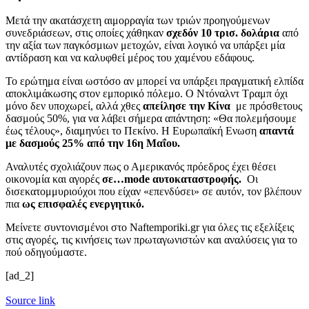
Μετά την ακατάσχετη αιμορραγία των τριών προηγούμενων
συνεδριάσεων, στις οποίες χάθηκαν
σχεδόν 10 τρισ. δολάρια
από
την αξία των παγκόσμιων μετοχών, είναι λογικό να υπάρξει μία
αντίδραση και να καλυφθεί μέρος του χαμένου εδάφους.
Το ερώτημα είναι ωστόσο αν μπορεί να υπάρξει πραγματική ελπίδα
αποκλιμάκωσης στον εμπορικό πόλεμο. Ο Ντόναλντ Τραμπ όχι
μόνο δεν υποχωρεί, αλλά χθες
απείλησε την Κίνα
με πρόσθετους
δασμούς 50%, για να λάβει σήμερα απάντηση: «Θα πολεμήσουμε
έως τέλους», διαμηνύει το Πεκίνο. Η Ευρωπαϊκή Ενωση
απαντά
με δασμούς 25% από την 16η Μαΐου.
Αναλυτές σχολιάζουν πως ο Αμερικανός πρόεδρος έχει θέσει
οικονομία και αγορές
σε…mode αυτοκαταστροφής.
Οι
δισεκατομμυριούχοι που είχαν «επενδύσει» σε αυτόν, τον βλέπουν
πια
ως επισφαλές ενεργητικό.
Μείνετε συντονισμένοι στο Naftemporiki.gr για όλες τις εξελίξεις
στις αγορές, τις κινήσεις των πρωταγωνιστών και αναλύσεις για το
πού οδηγούμαστε.
[ad_2]
Source link