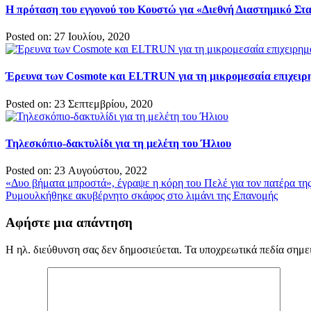
Η πρόταση του εγγονού του Κουστώ για «Διεθνή Διαστημικό Στ
Posted on: 27 Ιουλίου, 2020
Έρευνα των Cosmote και ELTRUN για τη μικρομεσαία επιχειρ
Posted on: 23 Σεπτεμβρίου, 2020
Τηλεσκόπιο-δακτυλίδι για τη μελέτη του Ήλιου
Posted on: 23 Αυγούστου, 2022
Πλοήγηση
«Δυο βήματα μπροστά», έγραψε η κόρη του Πελέ για τον πατέρα τη
Ρυμουλκήθηκε ακυβέρνητο σκάφος στο λιμάνι της Επανομής
άρθρων
Αφήστε μια απάντηση
Η ηλ. διεύθυνση σας δεν δημοσιεύεται.
Τα υποχρεωτικά πεδία σημε