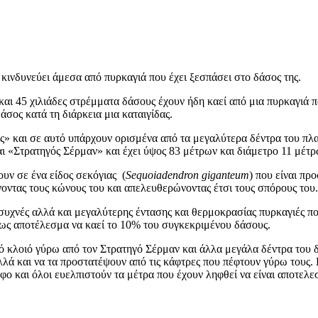
 κινδυνεύει άμεσα από πυρκαγιά που έχει ξεσπάσει στο δάσος της.
 και 45 χιλιάδες στρέμματα δάσους έχουν ήδη καεί από μια πυρκαγιά 
σος κατά τη διάρκεια μια καταιγίδας.
ος» και σε αυτό υπάρχουν ορισμένα από τα μεγαλύτερα δέντρα του π
αι «Στρατηγός Σέρμαν» και έχει ύψος 83 μέτρων και διάμετρο 11 μέτρ
υν σε ένα είδος σεκόγιας (
Sequoiadendron
giganteum
) που είναι πρ
ίνοντας τους κώνους του και απελευθερώνοντας έτσι τους σπόρους του.
συχνές αλλά και μεγαλύτερης έντασης και θερμοκρασίας πυρκαγιές πο
 ως αποτέλεσμα να καεί το 10% του συγκεκριμένου δάσους.
ό κλοιό γύρω από τον Στρατηγό Σέρμαν και άλλα μεγάλα δέντρα του δ
αλλά και να τα προστατέψουν από τις κάφτρες που πέφτουν γύρω τους. 
ο και όλοι ευελπιστούν τα μέτρα που έχουν ληφθεί να είναι αποτελε