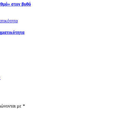
αθμό» στον βυθό
ηματικότητα
ς
ιώνονται με
*