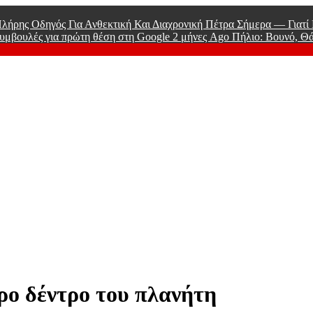
λήρης Οδηγός Για Ανθεκτική Και Διαχρονική Πέτρα Σήμερα — Γιατ
υμβουλές για πρώτη θέση στη Google
2 μήνες Ago
Πήλιο: Βουνό, Θ
 Men
ρο δέντρο του πλανήτη