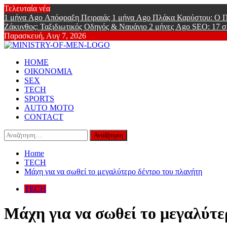
Skip
Τελευταία νέα
to
1 μήνα Ago
Απόφραξη Πειραιάς
1 μήνα Ago
Πλάκα Καρύστου: Ο Π
content
Ζάκυνθος: Ταξιδιωτικός Οδηγός & Ναυάγιο
2 μήνες Ago
SEO: 17 σ
Παρασκευή, Αυγ 7, 2026
Ministry Of
Primary
Online Lifestyle περιοδικό για Aνδρες
HOME
Menu
ΟΙΚΟΝΟΜΙΑ
SEX
TECH
SPORTS
AUTO MOTO
CONTACT
Αναζήτηση
για:
Home
TECH
Μάχη για να σωθεί το μεγαλύτερο δέντρο του πλανήτη
TECH
Μάχη για να σωθεί το μεγαλύτε