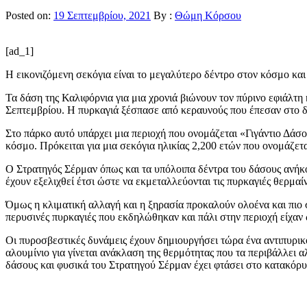
Posted on:
19 Σεπτεμβρίου, 2021
By :
Θώμη Κόρσου
[ad_1]
Η εικονιζόμενη σεκόγια είναι το μεγαλύτερο δέντρο στον κόσμο και
Τα δάση της Καλιφόρνια για μια χρονιά βιώνουν τον πύρινο εφιάλτη
Σεπτεμβρίου. Η πυρκαγιά ξέσπασε από κεραυνούς που έπεσαν στο δά
Στο πάρκο αυτό υπάρχει μια περιοχή που ονομάζεται «Γιγάντιο Δάσ
κόσμο. Πρόκειται για μια σεκόγια ηλικίας 2,200 ετών που ονομάζετ
Ο Στρατηγός Σέρμαν όπως και τα υπόλοιπα δέντρα του δάσους ανήκο
έχουν εξελιχθεί έτσι ώστε να εκμεταλλεύονται τις πυρκαγιές θερμα
Όμως η κλιματική αλλαγή και η ξηρασία προκαλούν ολοένα και πιο 
περυσινές πυρκαγιές που εκδηλώθηκαν και πάλι στην περιοχή είχαν
Οι πυροσβεστικές δυνάμεις έχουν δημιουργήσει τώρα ένα αντιπυρικ
αλουμίνιο για γίνεται ανάκλαση της θερμότητας που τα περιβάλλει 
δάσους και φυσικά του Στρατηγού Σέρμαν έχει φτάσει στο κατακόρυφ