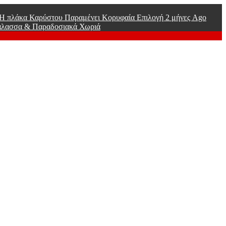
ί Η πλάκα Καρύστου Παραμένει Κορυφαία Επιλογή
2 μήνες Ago
άλασσα & Παραδοσιακά Χωριά