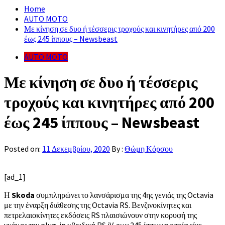
Home
AUTO MOTO
Με κίνηση σε δυο ή τέσσερις τροχούς και κινητήρες από 200
έως 245 ίππους – Newsbeast
AUTO MOTO
Με κίνηση σε δυο ή τέσσερις
τροχούς και κινητήρες από 200
έως 245 ίππους – Newsbeast
Posted on:
11 Δεκεμβρίου, 2020
By :
Θώμη Κόρσου
[ad_1]
Η
Skoda
συμπληρώνει το λανσάρισμα της 4ης γενιάς της Octavia
με την έναρξη διάθεσης της Octavia RS. Βενζινοκίνητες και
πετρελαιοκίνητες εκδόσεις RS πλαισιώνουν στην κορυφή της
γκάμας την plug-in υβριδική RS iV, των 245 ίππων η οποία είχε