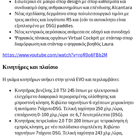
Εσωτερικό σε μαύρο σπορ design με σπορ καθίσματα και
συνδυασμό όψης ανθρακονημάτων και επένδυσης Alcantara
Νέας σχεδίασης δερμάτινο σπορ πολυλειτουργικό τιμόνι με
τρεις ακτίνες και λογότυπο RS και (εάν το αυτοκίνητο είναι
εξοπλισμένο με DSG) paddles.
Νέος κεντρικός αερόσακος ανάμεσα σε οδηγό και συνοδηγό
Ψηφιακός πίνακας οργάνων Virtual Cockpit με στάνταρ σπορ
διαμόρφωση και στάνταρ ο ψηφιακός βοηθός Laura.
https://www.youtube.com/watch?v=roR0o6FBb2M
Κινητήρες και πλαίσιο
Η γκάμα κινητήρων ανήκει στην γενιά EVO και περιλαμβάνει:
Κινητήρας βενζίνης 2.0 TSI 245 ίππων με ηλεκτρονικά
ελεγχόμενο διαφορικό περιορισμένης ολίσθησης και
μπροστινή κίνηση. Κιβώτιο ταχυτήτων 6 σχέσεων χειροκίνητο
ή αυτόματο 7τάχυτοDSG. Τελική ταχύτητα 250 χλμ./ώρα,
επιτάχυνση 0-100 χλμ./ώρα σε 6,7 δευτερόλεπτα (DSG).
Κινητήρας πετρελαίου 2.0 TDI 200 ίππων με τετρακίνηση ή
εμπρός κίνηση, με νέο πολύδισκο συμπλέκτη. Κιβώτιο
ταχυτήτων 7τάχυτο DSG. Τελική ταχύτητα 243 χλμ./ώρα,