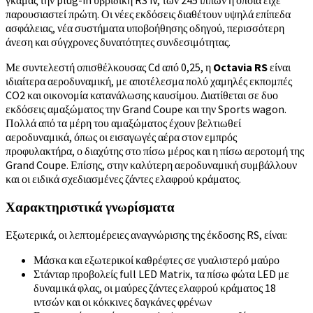
παρουσιαστεί πρώτη. Οι νέες εκδόσεις διαθέτουν υψηλά επίπεδα
ασφάλειας, νέα συστήματα υποβοήθησης οδηγού, περισσότερη
άνεση και σύγχρονες δυνατότητες συνδεσιμότητας.
Με συντελεστή οπισθέλκουσας Cd από 0,25, η
Octavia RS
είναι
ιδιαίτερα αεροδυναμική, με αποτέλεσμα πολύ χαμηλές εκπομπές
CO2 και οικονομία κατανάλωσης καυσίμου. Διατίθεται σε δυο
εκδόσεις αμαξώματος την Grand Coupe και την Sports wagon.
Πολλά από τα μέρη του αμαξώματος έχουν βελτιωθεί
αεροδυναμικά, όπως οι εισαγωγές αέρα στον εμπρός
προφυλακτήρα, ο διαχύτης στο πίσω μέρος και η πίσω αεροτομή της
Grand Coupe. Επίσης, στην καλύτερη αεροδυναμική συμβάλλουν
και οι ειδικά σχεδιασμένες ζάντες ελαφρού κράματος.
Χαρακτηριστικά γνωρίσματα
Εξωτερικά, οι λεπτομέρειες αναγνώρισης της έκδοσης RS, είναι:
Μάσκα και εξωτερικοί καθρέφτες σε γυαλιστερό μαύρο
Στάνταρ προβολείς full LED Matrix, τα πίσω φώτα LED με
δυναμικά φλας, οι μαύρες ζάντες ελαφρού κράματος 18
ιντσών και οι κόκκινες δαγκάνες φρένων