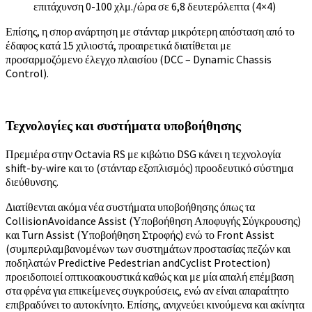
επιτάχυνση 0-100 χλμ./ώρα σε 6,8 δευτερόλεπτα (4×4)
Επίσης, η σπορ ανάρτηση με στάνταρ μικρότερη απόσταση από το
έδαφος κατά 15 χιλιοστά, προαιρετικά διατίθεται με
προσαρμοζόμενο έλεγχο πλαισίου (DCC – Dynamic Chassis
Control).
Τεχνολογίες και συστήματα υποβοήθησης
Πρεμιέρα στην Octavia RS με κιβώτιο DSG κάνει η τεχνολογία
shift-by-wire και το (στάνταρ εξοπλισμός) προοδευτικό σύστημα
διεύθυνσης.
Διατίθενται ακόμα νέα συστήματα υποβοήθησης όπως τα
CollisionAvoidance Assist (Υποβοήθηση Αποφυγής Σύγκρουσης)
και Turn Assist (Υποβοήθηση Στροφής) ενώ το Front Assist
(συμπεριλαμβανομένων των συστημάτων προστασίας πεζών και
ποδηλατών Predictive Pedestrian andCyclist Protection)
προειδοποιεί οπτικοακουστικά καθώς και με μία απαλή επέμβαση
στα φρένα για επικείμενες συγκρούσεις, ενώ αν είναι απαραίτητο
επιβραδύνει το αυτοκίνητο. Επίσης, ανιχνεύει κινούμενα και ακίνητα