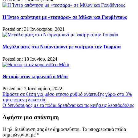
Η Ίντερ απάντησε με «τεσσάρα» σε Μίλαν και Γιουβέντους
Posted on: 31 Ιανουαρίου, 2021
Μεγάλο ματς στο Ντόρντμουντ με νικήτρια την Τουρκία
Posted on: 18 Ιουνίου, 2024
Θετικός στον κορωνοϊό ο Μέσι
Posted on: 2 Ιανουαρίου, 2022
Πλοήγηση
Είμαστε σε θέση για μέσο ετήσιο ρυθμό ανάπτυξης γύρω στο 3%
την επόμενη δεκαετία
άρθρων
Ο δεινόσαυρος με τα πόδια δρεπάνια και τις κινήσεις λεοπάρδαλης
Αφήστε μια απάντηση
Η ηλ. διεύθυνση σας δεν δημοσιεύεται.
Τα υποχρεωτικά πεδία
σημειώνονται με
*