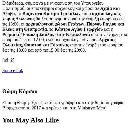
Ειδικότερα, σύμφωνα με ανακοίνωση του Υπουργείου
Πολιτισμού, οι επισκέψιμοι αρχαιολογικοί χώροι σε
Αχαΐα και
Λέσβο
, το
Βυζαντινό Κάστρο Τρικάλων
και ο
αρχαιολογικός
χώρος Δωδώνης
θα λειτουργήσουν από την έναρξη ωραρίου έως
τις 13:00, οι
αρχαιολογικοί χώροι Γιτάνων, Πύργου Ραγίου και
Ελέας στη Θεσπρωτία,
το
Κάστρο Αγίου Γεωργίου
και η
Ρωμαϊκή Έπαυλη Σκάλας στην Κεφαλλονιά
από την έναρξη του
ωραρίου έως τις 12.00, ενώ οι αρχαιολογικοί χώροι
Αρχαίας
Ολυμπίας, Φαιστού και Γόρτυνας
από την έναρξη του ωραρίου
έως τις 13.00 και από τις 15:00 έως τις 20:00.
[ad_2]
Source link
Θώμη Κόρσου
Είμαι η Θώμη. Έχω έφεση στο γράψιμο και στην δημοσιογραφία.
Blogger από το 2017 και γράφω και στο MinistryofMen!
You May Also Like