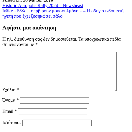
Posted on: 30 Μαΐου, 2019
Πλοήγηση
Historic Acropolis Rally 2024 – Newsbeast
Ινδία: «Εδώ …σερβίρουν μουσουλμάνοι» – Η οδηγία ινδουιστή
άρθρων
ηγέτη που έχει ξεσηκώσει σάλο
Αφήστε μια απάντηση
Η ηλ. διεύθυνση σας δεν δημοσιεύεται.
Τα υποχρεωτικά πεδία
σημειώνονται με
*
Σχόλιο
*
Όνομα
*
Email
*
Ιστότοπος