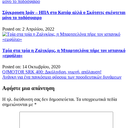
Σύγκρουση Ιράν – ΗΠΑ στο Κατάρ αλλά ο Σκότσιτς σκέφτεται
μόνο το ποδόσφαιρο
Posted on: 2 Απριλίου, 2022
Τρία στα τρία η Ζαλγκίρις, η Μπαρτσελόνα πήρε τον ισπανικό
«εμφύλιο»
Posted on: 14 Οκτωβρίου, 2020
Πλοήγηση
QJMOTOR SRK 400: Δικύλινδρη, γυμνή, απόλαυση!
Ανάγκη για ένα παγκόσμιο φόρουμ των προοδευτικών δυνάμεων
άρθρων
Αφήστε μια απάντηση
Η ηλ. διεύθυνση σας δεν δημοσιεύεται.
Τα υποχρεωτικά πεδία
σημειώνονται με
*