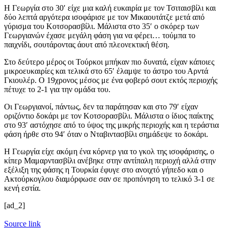
Η Γεωργία στο 30′ είχε μια καλή ευκαιρία με τον Τσιταισβίλι και
δύο λεπτά αργότερα ισοφάρισε με τον Μικαουτάτζε μετά από
γύρισμα του Κοτσορασβίλι. Μάλιστα στο 35′ ο σκόρερ των
Γεωργιανών έχασε μεγάλη φάση για να φέρει… τούμπα το
παιχνίδι, σουτάροντας άουτ από πλεονεκτική θέση.
Στο δεύτερο μέρος οι Τούρκοι μπήκαν πιο δυνατά, είχαν κάποιες
μικροευκαιρίες και τελικά στο 65′ έλαμψε το άστρο του Αρντά
Γκιουλέρ. Ο 19χρονος μέσος με ένα φοβερό σουτ εκτός περιοχής
πέτυχε το 2-1 για την ομάδα του.
Οι Γεωργιανοί, πάντως, δεν τα παράτησαν και στο 79′ είχαν
οριζόντιο δοκάρι με τον Κοτσορασβίλι. Μάλιστα ο ίδιος παίκτης
στο 93′ αστόχησε από το ύψος της μικρής περιοχής και η τεράστια
φάση ήρθε στο 94′ όταν ο Νταβιντασβίλι σημάδεψε το δοκάρι.
Η Γεωργία είχε ακόμη ένα κόρνερ για το γκολ της ισοφάρισης, ο
κίπερ Μαμαρντασβίλι ανέβηκε στην αντίπαλη περιοχή αλλά στην
εξέλιξη της φάσης η Τουρκία έφυγε στο ανοιχτό γήπεδο και ο
Ακτούρκογλου διαμόρφωσε σαν σε προπόνηση το τελικό 3-1 σε
κενή εστία.
[ad_2]
Source link