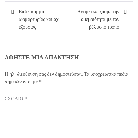
Πλοήγηση
Είστε κόμμα
Αντιμετωπίζουμε την
άρθρων
διαμαρτυρίας και όχι
αβεβαιότητα με τον
εξουσίας
βέλτιστο τρόπο
ΑΦΉΣΤΕ ΜΙΑ ΑΠΆΝΤΗΣΗ
Η ηλ. διεύθυνση σας δεν δημοσιεύεται.
Τα υποχρεωτικά πεδία
σημειώνονται με
*
ΣΧΌΛΙΟ
*