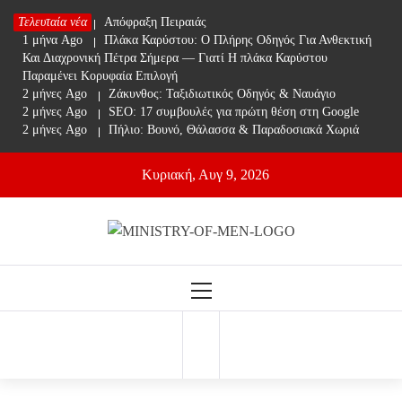
Skip
Τελευταία νέα
1 μήνα Ago
Απόφραξη Πειραιάς
to
1 μήνα Ago
Πλάκα Καρύστου: Ο Πλήρης Οδηγός Για Ανθεκτική
content
Και Διαχρονική Πέτρα Σήμερα — Γιατί Η πλάκα Καρύστου
Παραμένει Κορυφαία Επιλογή
2 μήνες Ago
Ζάκυνθος: Ταξιδιωτικός Οδηγός & Ναυάγιο
2 μήνες Ago
SEO: 17 συμβουλές για πρώτη θέση στη Google
2 μήνες Ago
Πήλιο: Βουνό, Θάλασσα & Παραδοσιακά Χωριά
Κυριακή, Αυγ 9, 2026
Ministry Of Men
Online Lifestyle περιοδικό για Aνδρες
Primary
Menu