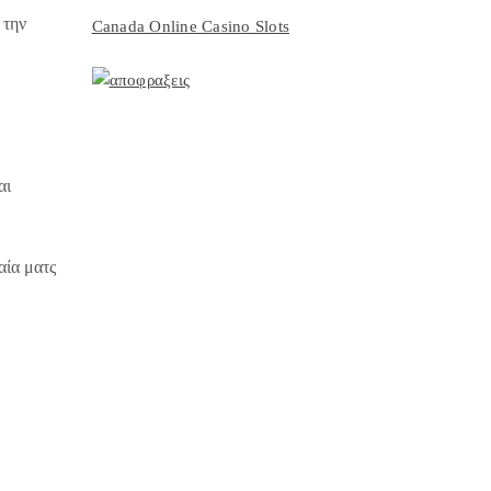
 την
Canada Online Casino Slots
αι
αία ματς