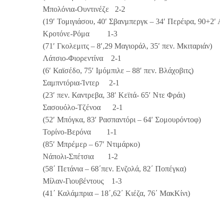
Μπολόνια-Ουντινέζε 2-2
(19′ Τομιγιάσου, 40′ Σβανμπεργκ – 34′ Περέιρα, 90+2′
Κροτόνε-Ρόμα 1-3
(71′ Γκολεμιτς – 8′,29 Μαγιοράλ, 35′ πεν. Μκιταριάν)
Λάτσιο-Φιορεντίνα 2-1
(6′ Καϊσέδο, 75′ Ιμόμπιλε – 88′ πεν. Βλάχοβιτς)
Σαμπντόρια-Ίντερ 2-1
(23′ πεν. Καντρεβα, 38′ Κεϊτά- 65′ Ντε Φράι)
Σασουόλο-Τζένοα 2-1
(52′ Μπόγκα, 83′ Ρασπαντόρι – 64′ Σομουρόντοφ)
Τορίνο-Βερόνα 1-1
(85′ Μπρέμερ – 67′ Ντιμάρκο)
Νάπολι-Σπέτσια 1-2
(58΄ Πετάνια – 68΄πεν. Ενζολά, 82΄ Ποπέγκα)
Μίλαν-Γιουβέντους 1-3
(41΄ Καλάμπρια – 18΄,62΄ Κιέζα, 76΄ ΜακΚίνι)