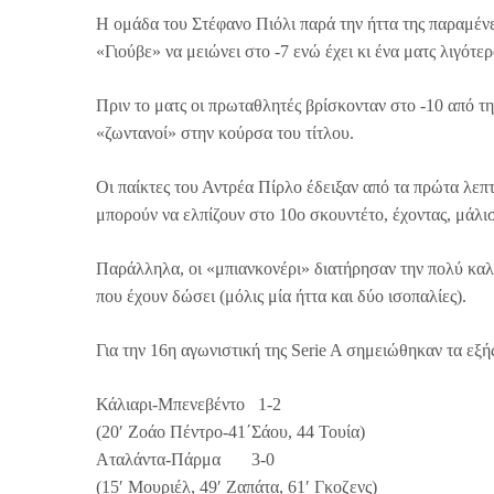
Η ομάδα του Στέφανο Πιόλι παρά την ήττα της παραμένει
«Γιούβε» να μειώνει στο -7 ενώ έχει κι ένα ματς λιγότε
Πριν το ματς οι πρωταθλητές βρίσκονταν στο -10 από τ
«ζωντανοί» στην κούρσα του τίτλου.
Οι παίκτες του Αντρέα Πίρλο έδειξαν από τα πρώτα λεπτ
μπορούν να ελπίζουν στο 10ο σκουντέτο, έχοντας, μάλιστ
Παράλληλα, οι «μπιανκονέρι» διατήρησαν την πολύ καλή
που έχουν δώσει (μόλις μία ήττα και δύο ισοπαλίες).
Για την 16η αγωνιστική της Serie A σημειώθηκαν τα εξ
Κάλιαρι-Μπενεβέντο 1-2
(20′ Ζοάο Πέντρο-41΄Σάου, 44 Τουία)
Αταλάντα-Πάρμα 3-0
(15′ Μουριέλ, 49′ Ζαπάτα, 61′ Γκοζενς)