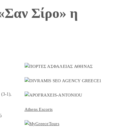
«Σαν Σίρο» η
(3-1),
Athens Escorts
ύ