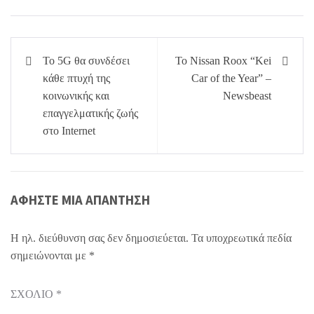
Πλοήγηση
Το 5G θα συνδέσει
Το Nissan Roox “Kei
άρθρων
κάθε πτυχή της
Car of the Year” –
κοινωνικής και
Newsbeast
επαγγελματικής ζωής
στο Internet
ΑΦΉΣΤΕ ΜΙΑ ΑΠΆΝΤΗΣΗ
Η ηλ. διεύθυνση σας δεν δημοσιεύεται.
Τα υποχρεωτικά πεδία
σημειώνονται με
*
ΣΧΌΛΙΟ
*