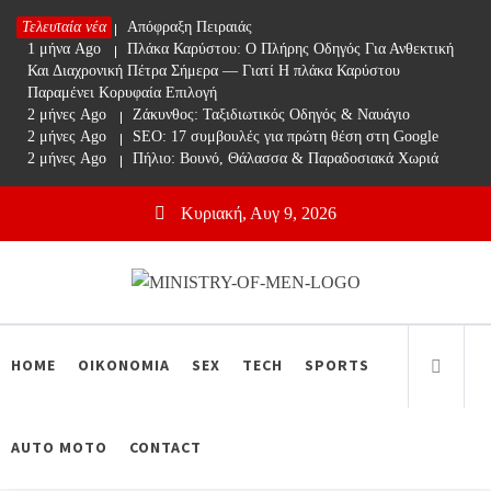
Skip
Τελευταία νέα
1 μήνα Ago
Απόφραξη Πειραιάς
to
1 μήνα Ago
Πλάκα Καρύστου: Ο Πλήρης Οδηγός Για Ανθεκτική
content
Και Διαχρονική Πέτρα Σήμερα — Γιατί Η πλάκα Καρύστου
Παραμένει Κορυφαία Επιλογή
2 μήνες Ago
Ζάκυνθος: Ταξιδιωτικός Οδηγός & Ναυάγιο
2 μήνες Ago
SEO: 17 συμβουλές για πρώτη θέση στη Google
2 μήνες Ago
Πήλιο: Βουνό, Θάλασσα & Παραδοσιακά Χωριά
Κυριακή, Αυγ 9, 2026
Ministry Of Men
Online Lifestyle περιοδικό για Aνδρες
HOME
ΟΙΚΟΝΟΜΙΑ
SEX
TECH
SPORTS
AUTO MOTO
CONTACT