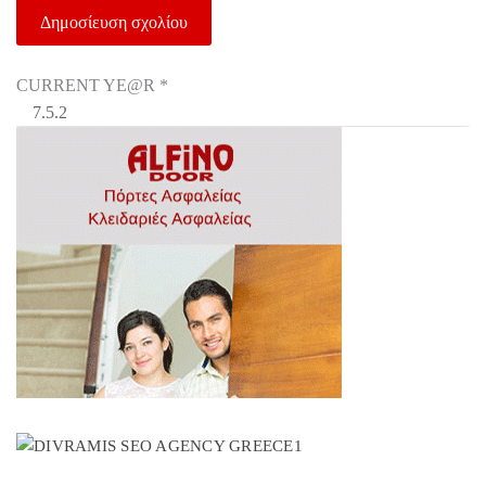
CURRENT YE@R
*