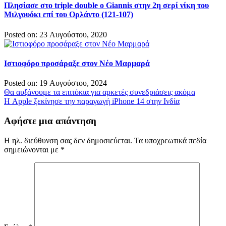
Πλησίασε στο triple double ο Giannis στην 2η σερί νίκη του
Μιλγουόκι επί του Ορλάντο (121-107)
Posted on: 23 Αυγούστου, 2020
Ιστιοφόρο προσάραξε στον Νέο Μαρμαρά
Posted on: 19 Αυγούστου, 2024
Πλοήγηση
Θα αυξάνουμε τα επιτόκια για αρκετές συνεδριάσεις ακόμα
Η Apple ξεκίνησε την παραγωγή iPhone 14 στην Ινδία
άρθρων
Αφήστε μια απάντηση
Η ηλ. διεύθυνση σας δεν δημοσιεύεται.
Τα υποχρεωτικά πεδία
σημειώνονται με
*