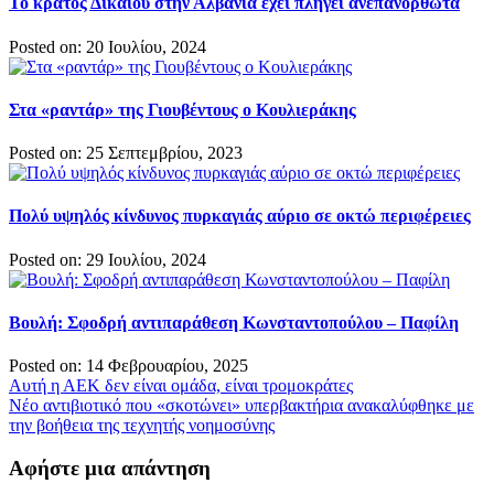
Το κράτος Δικαίου στην Αλβανία έχει πληγεί ανεπανόρθωτα
Posted on: 20 Ιουλίου, 2024
Στα «ραντάρ» της Γιουβέντους ο Κουλιεράκης
Posted on: 25 Σεπτεμβρίου, 2023
Πολύ υψηλός κίνδυνος πυρκαγιάς αύριο σε οκτώ περιφέρειες
Posted on: 29 Ιουλίου, 2024
Βουλή: Σφοδρή αντιπαράθεση Κωνσταντοπούλου – Παφίλη
Posted on: 14 Φεβρουαρίου, 2025
Πλοήγηση
Αυτή η ΑΕΚ δεν είναι ομάδα, είναι τρομοκράτες
Νέο αντιβιοτικό που «σκοτώνει» υπερβακτήρια ανακαλύφθηκε με
άρθρων
την βοήθεια της τεχνητής νοημοσύνης
Αφήστε μια απάντηση