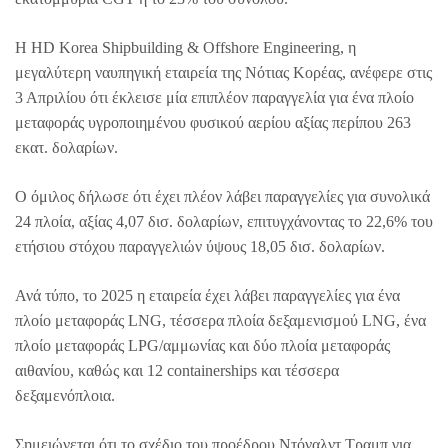
Η HD Korea Shipbuilding & Offshore Engineering, η
μεγαλύτερη ναυπηγική εταιρεία της Νότιας Κορέας, ανέφερε στις
3 Απριλίου ότι έκλεισε μία επιπλέον παραγγελία για ένα πλοίο
μεταφοράς υγροποιημένου φυσικού αερίου αξίας περίπου 263
εκατ. δολαρίων.
Ο όμιλος δήλωσε ότι έχει πλέον λάβει παραγγελίες για συνολικά
24 πλοία, αξίας 4,07 δισ. δολαρίων, επιτυγχάνοντας το 22,6% του
ετήσιου στόχου παραγγελιών ύψους 18,05 δισ. δολαρίων.
Ανά τύπο, το 2025 η εταιρεία έχει λάβει παραγγελίες για ένα
πλοίο μεταφοράς LNG, τέσσερα πλοία δεξαμενισμού LNG, ένα
πλοίο μεταφοράς LPG/αμμωνίας και δύο πλοία μεταφοράς
αιθανίου, καθώς και 12 containerships και τέσσερα
δεξαμενόπλοια.
Σημειώνεται ότι το σχέδιο του προέδρου Ντόναλντ Τραμπ για