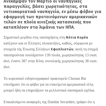
Ανέκαμψαν τον Μάρτιο οι ναυπηγικές
παραγγελίες, βάσει χωρητικότητας, στα
νοτιοκορεατικά ναυπηγεία, εν μέσω φόβου για
εφαρμογή των προτεινόμενων αμερικανικών
τελών σε πλοία κινεζικής κατασκευής που
καταπλέουν στα λιμάνια των ΗΠΑ.
Σημαντικό μερίδιο στις ναυπηγήσεις στη
Νότια Κορέα
κατέχουν και οι Έλληνες πλοιοκτήτες, καθώς, σύμφωνα με
στοιχεία της Ένωσης Ελλήνων
Εφοπλιστών
, αυτή τη στιγμή
ναυπηγούνται τουλάχιστον 139 πλοία, χωρητικότητας 13 εκατ.
dwt, έναντι 387 στην Κίνα, συνολικής χωρητικότητας 38 εκατ.
dwt.
Το κορεατικό ειδησεογραφικό πρακτορείο Chosun Biz
επεσήμανε ότι οι φόβοι για τα επικείμενα αμερικανικά τέλη
μπορεί ήδη να επηρεάζουν τα μελλοντικά ναυπηγικά σχέδια.
Επικαλούμενο αναφορές της Daishin Securities, γράφει ότι η