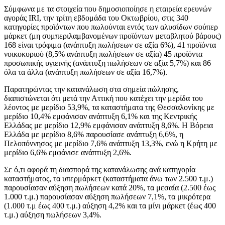
Σύμφωνα με τα στοιχεία που δημοσιοποίησε η εταιρεία ερευνών
αγοράς IRI, την τρίτη εβδομάδα του Οκτωβρίου, στις 340
κατηγορίες προϊόντων που πωλούνται εντός των αλυσίδων σούπερ
μάρκετ (μη συμπεριλαμβανομένων προϊόντων μεταβλητού βάρους)
168 είναι τρόφιμα (ανάπτυξη πωλήσεων σε αξία 6%), 41 προϊόντα
νοικοκυριού (8,5% ανάπτυξη πωλήσεων σε αξία) 45 προϊόντα
προσωπικής υγιεινής (ανάπτυξη πωλήσεων σε αξία 5,7%) και 86
όλα τα άλλα (ανάπτυξη πωλήσεων σε αξία 16,7%).
Παρατηρώντας την κατανάλωση στα σημεία πώλησης,
διαπιστώνεται ότι μετά την Αττική που κατέχει την μερίδα του
λέοντος με μερίδιο 53,9%, τα καταστήματα της Θεσσαλονίκης με
μερίδιο 10,4% εμφάνισαν ανάπτυξη 6,1% και της Κεντρικής
Ελλάδας με μερίδιο 12,9% εμφάνισαν ανάπτυξη 8,6%. Η Βόρεια
Ελλάδα με μερίδιο 8,6% παρουσίασε ανάπτυξη 6,6%, η
Πελοπόννησος με μερίδιο 7,6% ανάπτυξη 13,3%, ενώ η Κρήτη με
μερίδιο 6,6% εμφάνισε ανάπτυξη 2,6%.
Σε ό,τι αφορά τη διασπορά της κατανάλωσης ανά κατηγορία
καταστήματος, τα υπερμάρκετ (καταστήματα άνω των 2.500 τ.μ.)
παρουσίασαν αύξηση πωλήσεων κατά 20%, τα μεσαία (2.500 έως
1.000 τ.μ.) παρουσίασαν αύξηση πωλήσεων 7,1%, τα μικρότερα
(1.000 τ.μ έως 400 τ.μ.) αύξηση 4,2% και τα μίνι μάρκετ (έως 400
τ.μ.) αύξηση πωλήσεων 3,4%.