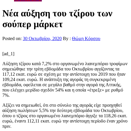
Νέα αύξηση του τζίρου των
σούπερ μάρκετ
Posted on:
30 Οκτωβρίου, 2020
By :
Θώμη Κόρσου
[ad_1]
Αύξηση τζίρου κατά 7,2% στο οργανωμένο λιανεμπόριο τροφίμων
σημειώθηκε την τρίτη εβδομάδα του Οκτωβρίου αγγίζοντας τα
117,12 εκατ. ευρώ σε σχέση με την αντίστοιχη του 2019 που ήταν
109,24 εκατ. ευρώ. Η ανάπτυξη της αγοράς τη συγκεκριμένη
εβδομάδα, οφείλεται σε μεγάλο βαθμό στην αγορά της Αττικής,
που ελέγχει μερίδιο σχεδόν 54% και η οποία «έτρεξε» με ρυθμό
7%.
Αξίζει να σημειωθεί, ότι στο σύνολο της αγοράς είχε προηγηθεί
αύξηση πωλήσεων 5,5% την δεύτερη εβδομάδα του Οκτωβρίου,
όπου ο τζίρος στο οργανωμένο λιανεμπόριο άγγιξε τα 118,26 εκατ.
ευρώ, έναντι 112,11 εκατ. ευρώ την αντίστοιχη περίοδο έναν χρόνο
πριν.