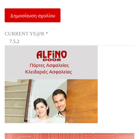
CURRENT YE@R
*