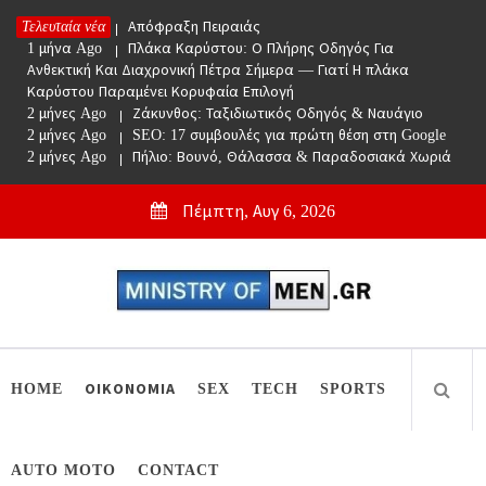
Skip
Τελευταία νέα
1 μήνα Ago
Απόφραξη Πειραιάς
to
1 μήνα Ago
Πλάκα Καρύστου: Ο Πλήρης Οδηγός Για
content
Ανθεκτική Και Διαχρονική Πέτρα Σήμερα — Γιατί Η πλάκα
Καρύστου Παραμένει Κορυφαία Επιλογή
2 μήνες Ago
Ζάκυνθος: Ταξιδιωτικός Οδηγός & Ναυάγιο
2 μήνες Ago
SEO: 17 συμβουλές για πρώτη θέση στη Google
2 μήνες Ago
Πήλιο: Βουνό, Θάλασσα & Παραδοσιακά Χωριά
Πέμπτη, Αυγ 6, 2026
Ministry Of Men
Online Lifestyle περιοδικό για Aνδρες
HOME
ΟΙΚΟΝΟΜΙΑ
SEX
TECH
SPORTS
AUTO MOTO
CONTACT