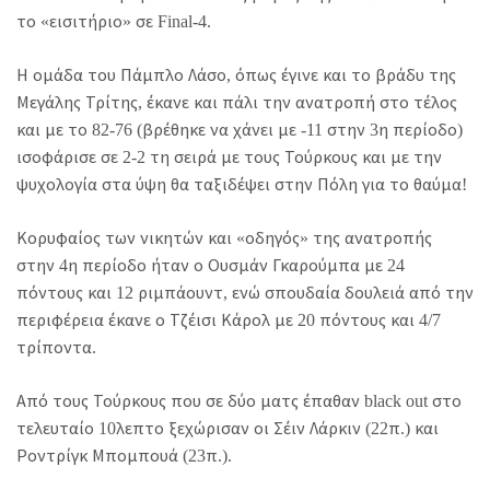
το «εισιτήριο» σε Final-4.
Η ομάδα του Πάμπλο Λάσο, όπως έγινε και το βράδυ της
Μεγάλης Τρίτης, έκανε και πάλι την ανατροπή στο τέλος
και με το 82-76 (βρέθηκε να χάνει με -11 στην 3η περίοδο)
ισοφάρισε σε 2-2 τη σειρά με τους Τούρκους και με την
ψυχολογία στα ύψη θα ταξιδέψει στην Πόλη για το θαύμα!
Κορυφαίος των νικητών και «οδηγός» της ανατροπής
στην 4η περίοδο ήταν ο Ουσμάν Γκαρούμπα με 24
πόντους και 12 ριμπάουντ, ενώ σπουδαία δουλειά από την
περιφέρεια έκανε ο Τζέισι Κάρολ με 20 πόντους και 4/7
τρίποντα.
Από τους Τούρκους που σε δύο ματς έπαθαν black out στο
τελευταίο 10λεπτο ξεχώρισαν οι Σέιν Λάρκιν (22π.) και
Ροντρίγκ Μπομπουά (23π.).