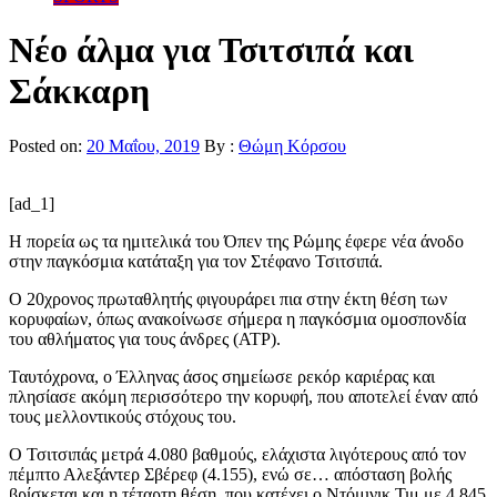
Νέο άλμα για Τσιτσιπά και
Σάκκαρη
Posted on:
20 Μαΐου, 2019
By :
Θώμη Κόρσου
[ad_1]
Η πορεία ως τα ημιτελικά του Όπεν της Ρώμης έφερε νέα άνοδο
στην παγκόσμια κατάταξη για τον Στέφανο Τσιτσιπά.
Ο 20χρονος πρωταθλητής φιγουράρει πια στην έκτη θέση των
κορυφαίων, όπως ανακοίνωσε σήμερα η παγκόσμια ομοσπονδία
του αθλήματος για τους άνδρες (ATP).
Ταυτόχρονα, ο Έλληνας άσος σημείωσε ρεκόρ καριέρας και
πλησίασε ακόμη περισσότερο την κορυφή, που αποτελεί έναν από
τους μελλοντικούς στόχους του.
Ο Τσιτσιπάς μετρά 4.080 βαθμούς, ελάχιστα λιγότερους από τον
πέμπτο Αλεξάντερ Σβέρεφ (4.155), ενώ σε… απόσταση βολής
βρίσκεται και η τέταρτη θέση, που κατέχει ο Ντόμινικ Τιμ με 4.845