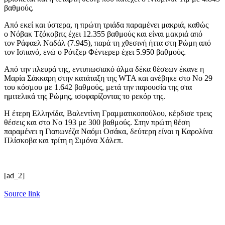
βαθμούς.
Από εκεί και ύστερα, η πρώτη τριάδα παραμένει μακριά, καθώς
ο Νόβακ Τζόκοβιτς έχει 12.355 βαθμούς και είναι μακριά από
τον Ράφαελ Ναδάλ (7.945), παρά τη χθεσινή ήττα στη Ρώμη από
τον Ισπανό, ενώ ο Ρότζερ Φέντερερ έχει 5.950 βαθμούς.
Από την πλευρά της, εντυπωσιακό άλμα δέκα θέσεων έκανε η
Μαρία Σάκκαρη στην κατάταξη της WTA και ανέβηκε στο Νο 29
του κόσμου με 1.642 βαθμούς, μετά την παρουσία της στα
ημιτελικά της Ρώμης, ισοφαρίζοντας το ρεκόρ της.
Η έτερη Ελληνίδα, Βαλεντίνη Γραμματικοπούλου, κέρδισε τρεις
θέσεις και στο Νο 193 με 300 βαθμούς. Στην πρώτη θέση
παραμένει η Γιαπωνέζα Ναόμι Οσάκα, δεύτερη είναι η Καρολίνα
Πλίσκοβα και τρίτη η Σιμόνα Χάλεπ.
[ad_2]
Source link