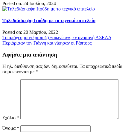
Posted on: 24 Ιουλίου, 2024
Τηλεδιάσκεψη Ιτούδη με το τεχνικό επιτελείο
Posted on: 20 Μαρτίου, 2022
Πλοήγηση
Το απόγευμα ντέρμπι (;) «αιωνίων», εν αναμονή ΑΣΕΑΔ
Περιόρισαν τον Γιάννη και νίκησαν οι Ράπτορς
άρθρων
Αφήστε μια απάντηση
Η ηλ. διεύθυνση σας δεν δημοσιεύεται.
Τα υποχρεωτικά πεδία
σημειώνονται με
*
Σχόλιο
*
Όνομα
*