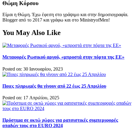
Θώμη Κόρσου
Είμαι η Θώμη. Έχω έφεση στο γράψιμο και στην δημοσιογραφία.
Blogger από το 2017 και γράφω και στο MinistryofMen!
You May Also Like
Μεταφορές Ρωσικού αργού, «μπροστά στην πόρτα της ΕΕ»
Posted on: 30 Ιανουαρίου, 2023
Ποιες πληρωμές θα γίνουν από 22 έως 25 Απριλίου
Posted on: 17 Απριλίου, 2025
Πρόστιμα σε οκτώ χώρες για ρατσιστικές συμπεριφορές
οπαδών τους στο EURO 2024