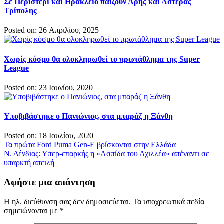
Σε Περιστέρι και Ηράκλειο παίζουν Άρης και Αστέρας
Τρίπολης
Posted on: 26 Απριλίου, 2025
Χωρίς κόσμο θα ολοκληρωθεί το πρωτάθλημα της Super
League
Posted on: 23 Ιουνίου, 2020
Υποβιβάστηκε ο Πανιώνιος, στα μπαράζ η Ξάνθη
Posted on: 18 Ιουλίου, 2020
Πλοήγηση
Τα πρώτα Ford Puma Gen-E βρίσκονται στην Ελλάδα
Ν. Δένδιας: Υπερ-επαρκής η «Ασπίδα του Αχιλλέα» απέναντι σε
άρθρων
υπαρκτή απειλή
Αφήστε μια απάντηση
Η ηλ. διεύθυνση σας δεν δημοσιεύεται.
Τα υποχρεωτικά πεδία
σημειώνονται με
*