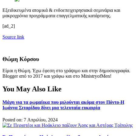
Εξειδικευμένα ατομικά & ενδοεπειχειρησιακά σεμινάρια και
μακροχρόνια προγράμματα επαγγελματικής κατάρτισης.
[ad_2]
Source link
Θώμη Κόρσου
Είμαι η Θώμη. Έχω έφεση στο γράψιμο και στην δημοσιογραφία.
Blogger από το 2017 και γράφω και στο MinistryofMen!
You May Also Like
Μάχη για τα ρωμαίικα που μιλούνται ακόμα στον Πόντο-Η
Ιωάννα Σιταρίδου δίνει μια τελευταία ευκαιρία
Posted on: 7 Απριλίου, 2024