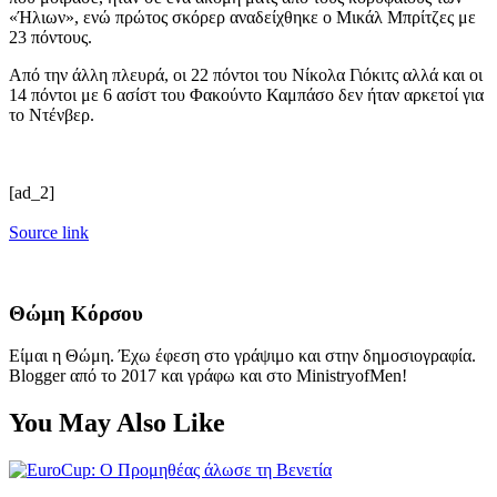
«Ήλιων», ενώ πρώτος σκόρερ αναδείχθηκε ο Μικάλ Μπρίτζες με
23 πόντους.
Από την άλλη πλευρά, οι 22 πόντοι του Νίκολα Γιόκιτς αλλά και οι
14 πόντοι με 6 ασίστ του Φακούντο Καμπάσο δεν ήταν αρκετοί για
το Ντένβερ.
[ad_2]
Source link
Θώμη Κόρσου
Είμαι η Θώμη. Έχω έφεση στο γράψιμο και στην δημοσιογραφία.
Blogger από το 2017 και γράφω και στο MinistryofMen!
You May Also Like