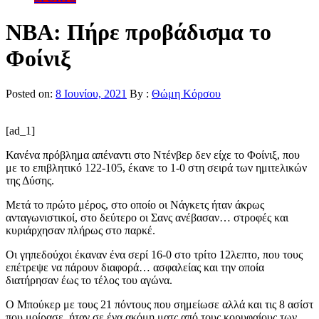
ΝΒΑ: Πήρε προβάδισμα το
Φοίνιξ
Posted on:
8 Ιουνίου, 2021
By :
Θώμη Κόρσου
[ad_1]
Κανένα πρόβλημα απέναντι στο Ντένβερ δεν είχε το Φοίνιξ, που
με το επιβλητικό 122-105, έκανε το 1-0 στη σειρά των ημιτελικών
της Δύσης.
Μετά το πρώτο μέρος, στο οποίο οι Νάγκετς ήταν άκρως
ανταγωνιστικοί, στο δεύτερο οι Σανς ανέβασαν… στροφές και
κυριάρχησαν πλήρως στο παρκέ.
Οι γηπεδούχοι έκαναν ένα σερί 16-0 στο τρίτο 12λεπτο, που τους
επέτρεψε να πάρουν διαφορά… ασφαλείας και την οποία
διατήρησαν έως το τέλος του αγώνα.
Ο Μπούκερ με τους 21 πόντους που σημείωσε αλλά και τις 8 ασίστ
που μοίρασε, ήταν σε ένα ακόμη ματς από τους κορυφαίους των