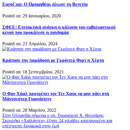
EuroCup: Ο Προμηθέας άλωσε τη Βενετία
Posted on: 29 Ιανουαρίου, 2020
ΣΦΕΕ: Επιτακτική ανάγκη η κάλυψη του εμβολιαστικού
κενού που προκάλεσε η πανδημία
Posted on: 23 Απριλίου, 2024
Κράτησε την παράδοση με Γκρόιτερ Φιρτ η Χέρτα
Posted on: 18 Σεπτεμβρίου, 2021
Ο Φαν Χάαλ προτρέπει τον Τεν Χαγκ να μην πάει στη
Μάντσεστερ Γιουνάιτεντ
Posted on: 28 Μαρτίου, 2022
Πλοήγηση
Στην Ολλανδία σήμερα ο υπ. Τουρισμού Χ. Θεοχάρης
Σκουλήκι «Χαϊλάντερ» έζησε 24 χιλιάδες κατεψυγμένο και
άρθρων
επέστρεψε δυναμικά στην ζωή