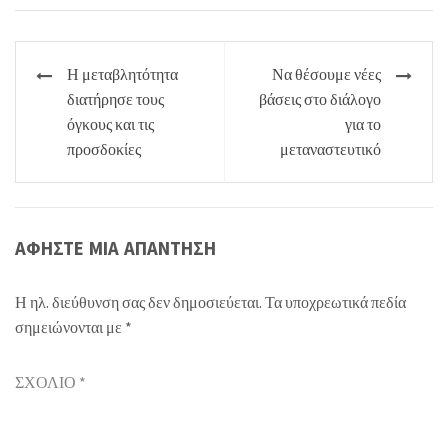
Πλοήγηση
Η μεταβλητότητα
Να θέσουμε νέες
άρθρων
διατήρησε τους
βάσεις στο διάλογο
όγκους και τις
για το
προσδοκίες
μεταναστευτικό
ΑΦΉΣΤΕ ΜΙΑ ΑΠΆΝΤΗΣΗ
Η ηλ. διεύθυνση σας δεν δημοσιεύεται.
Τα υποχρεωτικά πεδία
σημειώνονται με
*
ΣΧΌΛΙΟ
*