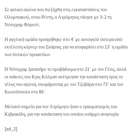
Σε φιλικό αγώνα που διεξήχθη στις εγκαταστάσεις του
Ολυμπιακού, στου Ρέντη, ο Ατρόμητος νίκησε με 3-2 τη
Νότιγχαμ Φόρεστ.
Η αγγλική ομάδα προηγήθηκε στο 4΄ με αυτογκόλ ύστερα από
εκτέλεση κόρνερ του Σκάρπα, για να ισοφαρίσει στο 13΄ η ομάδα
των δυτικών προαστίων.
Η Νότιγχαμ ξαναπήρε το προβάδισμα στο 21΄ με τον Γέιτς, αλλά
οι παίκτες του Κρις Κόλμαν ανέτρεψαν την κατάσταση προς το
τέλος του αγώνα, σκοράροντας με τον Τζοβάρα στο 73΄ και τον
Κωτσόπουλο στο 86΄.
Μελανό σημείο για τον Ατρόμητο ήταν ο τραυματισμός του
Κιβρακίδη, για την κατάσταση του οποίου υπάρχει ανησυχία.
[ad_2]