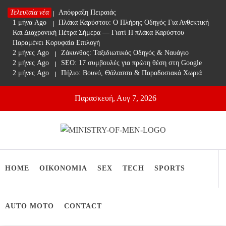
Skip
Τελευταία νέα
1 μήνα Ago
Απόφραξη Πειραιάς
to
1 μήνα Ago
Πλάκα Καρύστου: Ο Πλήρης Οδηγός Για Ανθεκτική
content
Και Διαχρονική Πέτρα Σήμερα — Γιατί Η πλάκα Καρύστου
Παραμένει Κορυφαία Επιλογή
2 μήνες Ago
Ζάκυνθος: Ταξιδιωτικός Οδηγός & Ναυάγιο
2 μήνες Ago
SEO: 17 συμβουλές για πρώτη θέση στη Google
2 μήνες Ago
Πήλιο: Βουνό, Θάλασσα & Παραδοσιακά Χωριά
Παρασκευή, Αυγ 7, 2026
Ministry Of Men
Online Lifestyle περιοδικό για Aνδρες
HOME
ΟΙΚΟΝΟΜΙΑ
SEX
TECH
SPORTS
AUTO MOTO
CONTACT