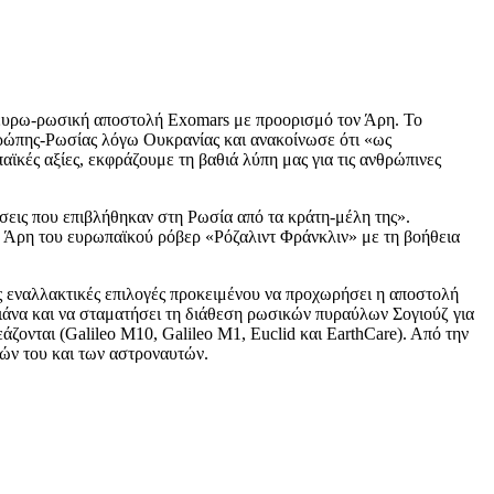
 ευρω-ρωσική αποστολή Exomars με προορισμό τον Άρη. Το
υρώπης-Ρωσίας λόγω Ουκρανίας και ανακοίνωσε ότι «ως
κές αξίες, εκφράζουμε τη βαθιά λύπη μας για τις ανθρώπινες
σεις που επιβλήθηκαν στη Ρωσία από τα κράτη-μέλη της».
ν Άρη του ευρωπαϊκού ρόβερ «Ρόζαλιντ Φράνκλιν» με τη βοήθεια
ς εναλλακτικές επιλογές προκειμένου να προχωρήσει η αποστολή
ιάνα και να σταματήσει τη διάθεση ρωσικών πυραύλων Σογιούζ για
ζονται (Galileo M10, Galileo M1, Euclid και EarthCare). Από την
ιών του και των αστροναυτών.