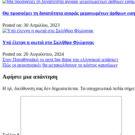
Θα προσφέρει τη δυνατότητα αγοράς μεμονωμένων άρθρων εφ
Posted on: 30 Απριλίου, 2023
Υπό έλεγχο η φωτιά στο Σκλήθρο Φλώρινας
Posted on: 20 Αυγούστου, 2024
Πλοήγηση
Στον Παναθηναϊκό το next big thing του ελληνικού μπάσκετ
Πώς οι αεροπορικές θα μετακυλήσουν το κόστος καυσίμων
άρθρων
Αφήστε μια απάντηση
Η ηλ. διεύθυνση σας δεν δημοσιεύεται.
Τα υποχρεωτικά πεδία σημε
Σχόλιο
*