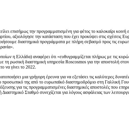
ίλει επισήμως την προγραμματισμένη για φέτος το καλοκαίρι κοινή
ρτίου, αξιολόγησε την κατάσταση που έχει προκύψει στις σχέσεις Ε
οιήσουμε διαστημικά προγράμματα με πλήρη σεβασμό προς τις ευρωπαϊ
κρανία».
οποίων η Ελλάδα) αναφέρει ότι «ευθυγραμμίζεται πλήρως με τις κυρώ
 με τη ρωσική διαστημική υπηρεσία Roscosmos για την αποστολή στο
ο να γίνει το 2022.
τοποιήσει μια γρήγορη έρευνα για να εξετάσει τις καλύτερες δυνατέ
το προσωπικό της από το ευρωπαϊκό διαστημοδρόμιο στη Γαλλική Γου
όξευσης για τις προγραμματισμένες διαστημικές αποστολές που επηρεά
ή Διαστημικό Σταθμό συνεχίζεται για λόγους ασφάλειας των λειτουργ