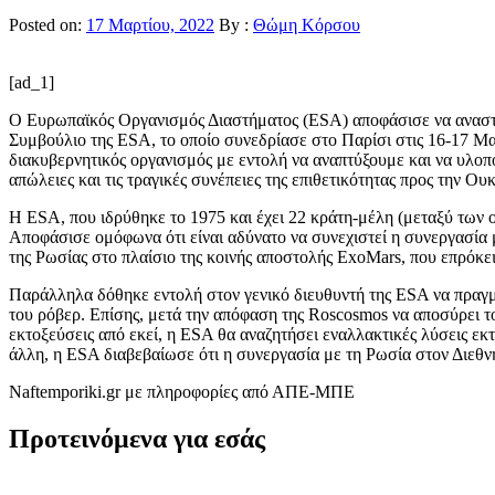
Posted on:
17 Μαρτίου, 2022
By :
Θώμη Κόρσου
[ad_1]
Ο Ευρωπαϊκός Οργανισμός Διαστήματος (ESA) αποφάσισε να αναστε
Συμβούλιο της ESA, το οποίο συνεδρίασε στο Παρίσι στις 16-17 Μα
διακυβερνητικός οργανισμός με εντολή να αναπτύξουμε και να υλοπ
απώλειες και τις τραγικές συνέπειες της επιθετικότητας προς την Ου
Η ESA, που ιδρύθηκε το 1975 και έχει 22 κράτη-μέλη (μεταξύ των 
Αποφάσισε ομόφωνα ότι είναι αδύνατο να συνεχιστεί η συνεργασία
της Ρωσίας στο πλαίσιο της κοινής αποστολής ExoMars, που επρόκειτ
Παράλληλα δόθηκε εντολή στον γενικό διευθυντή της ESA να πραγμα
του ρόβερ. Επίσης, μετά την απόφαση της Roscosmos να αποσύρει 
εκτοξεύσεις από εκεί, η ESA θα αναζητήσει εναλλακτικές λύσεις εκτ
άλλη, η ESA διαβεβαίωσε ότι η συνεργασία με τη Ρωσία στον Διεθν
Νaftemporiki.gr με πληροφορίες από ΑΠΕ-ΜΠΕ
Προτεινόμενα για εσάς