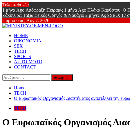
Skip
Τελευταία νέα
to
1 μήνα Ago
Απόφραξη Πειραιάς
1 μήνα Ago
Πλάκα Καρύστου: Ο Π
content
Ζάκυνθος: Ταξιδιωτικός Οδηγός & Ναυάγιο
2 μήνες Ago
SEO: 17 σ
Παρασκευή, Αυγ 7, 2026
Ministry Of
Primary
Online Lifestyle περιοδικό για Aνδρες
HOME
Menu
ΟΙΚΟΝΟΜΙΑ
SEX
TECH
SPORTS
AUTO MOTO
CONTACT
Αναζήτηση
για:
Home
TECH
O Ευρωπαϊκός Οργανισμός Διαστήματος αναστέλλει την ευρ
TECH
O Ευρωπαϊκός Οργανισμός Διασ