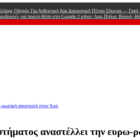
λήρης Οδηγός Για Ανθεκτική Και Διαχρονική Πέτρα Σήμερα — Γιατ
υμβουλές για πρώτη θέση στη Google
2 μήνες Ago
Πήλιο: Βουνό, Θ
 Men
ω-ρωσική αποστολή στον Άρη
τήματος αναστέλλει την ευρω-ρ