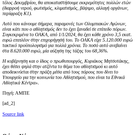
τέλος Δεκεμβρίου, θα αποκαταστήσουμε εκκρεμότητες πολλών ετών
(διαρροή νερού, φωτισμός, κλιματισμός, βάψιμο, αλλαγή οργάνων,
περίφραξη Κ1).
Αυτό που κάνουμε σήμερα, παραμονές των Ολυμπιακών Αγώνων,
είναι κάτι που ο αθλητισμός δεν το έχει ξαναδεί σε επίπεδο πόρων.
Συγκεκριμένα το ΟΑΚΑ, από 1/1/2024, θα έχει κάθε χρόνο 3,5 εκατ.
ευρώ επιπλέον στην επιχορήγησή του. Το ΟΑΚΑ είχε 5.120.000 ευρώ
τακτικό προϋπολογισμό για πολλά χρόνια. Το ποσό αυτό ανεβαίνει
στα 8.620.000 ευρώ, μία αύξηση της τάξης του 68,36%.
Η κυβέρνηση και ο ίδιος ο πρωθυπουργός, Κυριάκος Μητσοτάκης,
έχει θέσει ψηλά στην ατζέντα το θέμα του αθλητισμού κι αυτό
αποδεικνύεται στην πράξη μέσα από τους πόρους που δίνει το
Υπουργείο για την κοινωνία του Αθλητισμού, που είναι τα Εθνικά
Αθλητικά Κέντρα»
.
Πηγή: ΑΜΠΕ
[ad_2]
Source link