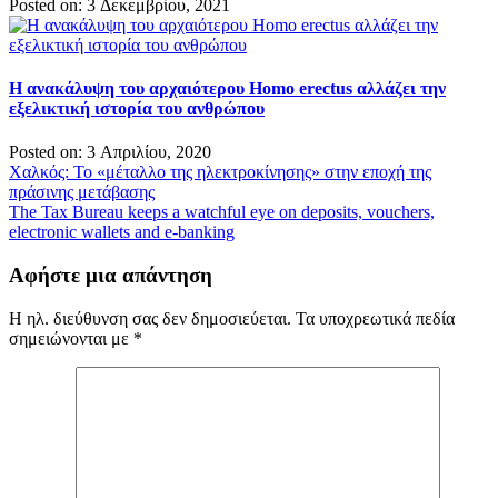
Posted on: 3 Δεκεμβρίου, 2021
Η ανακάλυψη του αρχαιότερου Homo erectus αλλάζει την
εξελικτική ιστορία του ανθρώπου
Posted on: 3 Απριλίου, 2020
Πλοήγηση
Χαλκός: Το «μέταλλο της ηλεκτροκίνησης» στην εποχή της
πράσινης μετάβασης
άρθρων
The Tax Bureau keeps a watchful eye on deposits, vouchers,
electronic wallets and e-banking
Αφήστε μια απάντηση
Η ηλ. διεύθυνση σας δεν δημοσιεύεται.
Τα υποχρεωτικά πεδία
σημειώνονται με
*