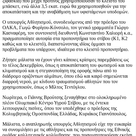
ξιφασκία) που μέχρι πρότινος χρησιμοποιούσαν το κλειστό του
μπάσκετ, ενώ άλλα 3,5 εκατ. ευρώ θα χρησιμοποιηθούν για την
αποκατάσταση και την αναβάθμιση των υφιστάμενων υποδομών.
Ο υπουργός Αθλητισμού, συνοδευόμενος από την πρόεδρο του
ΟΑΚΑ, Γωγώ Φυρίγου-Κόνσολο, τον γενικό γραμματέα Γιώργο
Κασναφέρη, τον συντονιστή διευθυντή Κωνσταντίνο Χαλιορή κ.α.,
πραγματοποίησε αυτοψία στα προπονητήρια του στίβου (Κ1, Κ2
καθώς και το κλειστό), διαπιστώνοντας ιδίοις όμμασι τα
προβλήματα που υπάρχουν, ιδιαίτερα στο κλειστό προπονητήριο.
Ζήτησε μάλιστα να έχουν γίνει κάποιες κρίσιμες παρεμβάσεις ως
το τέλος Δεκεμβρίου, όπως η αποκατάσταση του φωτισμού και του
κλιματισμού και η στεγανοποίηση της οροφής πάνω από το
διάδρομο οριζόντιων αλμάτων, όπου εδώ και καιρό σημειώνεται
διαρροή νερού, με κίνδυνο τραυματισμού αθλητών που τον
χρησιμοποιούν, όπως ο Μίλτος Τεντόγλου.
Νωρίτερα, ο Γιάννης Βρούτσης ξεναγήθηκε στο ολοκληρωμένο
πλέον Ολυμπιακό Κέντρο Υγρού Στίβου, με τις έντεκα
λειτουργικές πισίνες, όπου τον υποδέχθηκε ο πρόεδρος της
Κολυμβητικής Ομοσπονδίας Ελλάδας, Κυριάκος Γιαννόπουλος.
Μάλιστα, ο αναπληρωτής υπουργός Αθλητισμού είχε την ευκαιρία
να συνομιλήσει με τις αθλήτριες και τις προπονήτριες της Εθνικής
ομάδας καλλιτεχνικής κολύμβησης, που πραγματοποιούσαν εκείνη