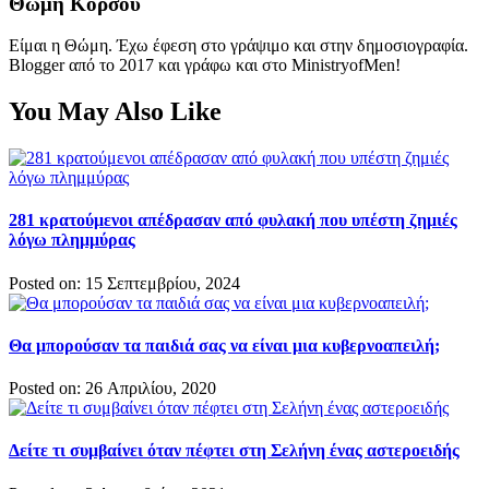
Θώμη Κόρσου
Είμαι η Θώμη. Έχω έφεση στο γράψιμο και στην δημοσιογραφία.
Blogger από το 2017 και γράφω και στο MinistryofMen!
You May Also Like
281 κρατούμενοι απέδρασαν από φυλακή που υπέστη ζημιές
λόγω πλημμύρας
Posted on: 15 Σεπτεμβρίου, 2024
Θα μπορούσαν τα παιδιά σας να είναι μια κυβερνοαπειλή;
Posted on: 26 Απριλίου, 2020
Δείτε τι συμβαίνει όταν πέφτει στη Σελήνη ένας αστεροειδής