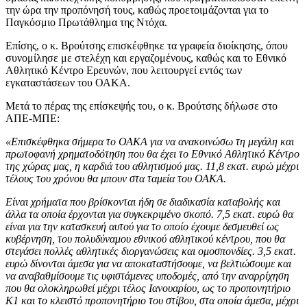
την ώρα την προπόνησή τους, καθώς προετοιμάζονται για το
Παγκόσμιο Πρωτάθλημα της Ντόχα.
Επίσης, ο κ. Βρούτσης επισκέφθηκε τα γραφεία διοίκησης, όπου
συνομίλησε με στελέχη και εργαζομένους, καθώς και το Εθνικό
Αθλητικό Κέντρο Ερευνών, που λειτουργεί εντός των
εγκαταστάσεων του ΟΑΚΑ.
Μετά το πέρας της επίσκεψής του, ο κ. Βρούτσης δήλωσε στο
ΑΠΕ-ΜΠΕ:
«Επισκέφθηκα σήμερα το ΟΑΚΑ για να ανακοινώσω τη μεγάλη και
πρωτοφανή χρηματοδότηση που θα έχει το Εθνικό Αθλητικό Κέντρο
της χώρας μας, η καρδιά του αθλητισμού μας. 11,8 εκατ. ευρώ μέχρι
τέλους του χρόνου θα μπουν στα ταμεία του ΟΑΚΑ.
Είναι χρήματα που βρίσκονται ήδη σε διαδικασία καταβολής και
άλλα τα οποία έρχονται για συγκεκριμένο σκοπό. 7,5 εκατ. ευρώ θα
είναι για την κατασκευή αυτού για το οποίο έχουμε δεσμευθεί ως
κυβέρνηση, του πολυδύναμου εθνικού αθλητικού κέντρου, που θα
στεγάσει πολλές αθλητικές διοργανώσεις και ομοσπονδίες. 3,5 εκατ.
ευρώ δίνονται άμεσα για να αποκαταστήσουμε, να βελτιώσουμε και
να αναβαθμίσουμε τις υφιστάμενες υποδομές, από την αναρρίχηση
που θα ολοκληρωθεί μέχρι τέλος Ιανουαρίου, ως το προπονητήριο
Κ1 και το κλειστό προπονητήριο του στίβου, στα οποία άμεσα, μέχρι