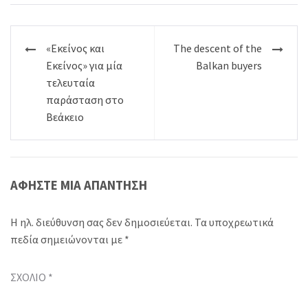
Πλοήγηση
«Εκείνος και
The descent of the
άρθρων
Εκείνος» για μία
Balkan buyers
τελευταία
παράσταση στο
Βεάκειο
ΑΦΉΣΤΕ ΜΙΑ ΑΠΆΝΤΗΣΗ
Η ηλ. διεύθυνση σας δεν δημοσιεύεται.
Τα υποχρεωτικά
πεδία σημειώνονται με
*
ΣΧΌΛΙΟ
*