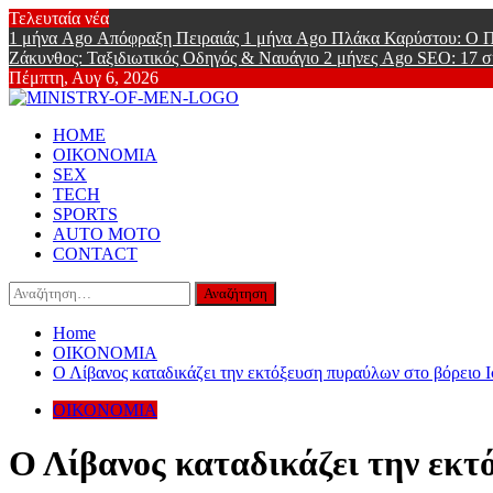
Skip
Τελευταία νέα
to
1 μήνα Ago
Απόφραξη Πειραιάς
1 μήνα Ago
Πλάκα Καρύστου: Ο Π
content
Ζάκυνθος: Ταξιδιωτικός Οδηγός & Ναυάγιο
2 μήνες Ago
SEO: 17 σ
Πέμπτη, Αυγ 6, 2026
Ministry Of
Primary
Online Lifestyle περιοδικό για Aνδρες
HOME
Menu
ΟΙΚΟΝΟΜΙΑ
SEX
TECH
SPORTS
AUTO MOTO
CONTACT
Αναζήτηση
για:
Home
ΟΙΚΟΝΟΜΙΑ
Ο Λίβανος καταδικάζει την εκτόξευση πυραύλων στο βόρειο 
ΟΙΚΟΝΟΜΙΑ
Ο Λίβανος καταδικάζει την εκτ