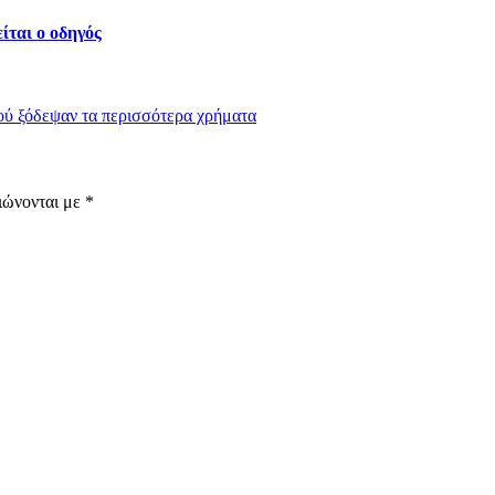
ίται ο οδηγός
πού ξόδεψαν τα περισσότερα χρήματα
ιώνονται με
*