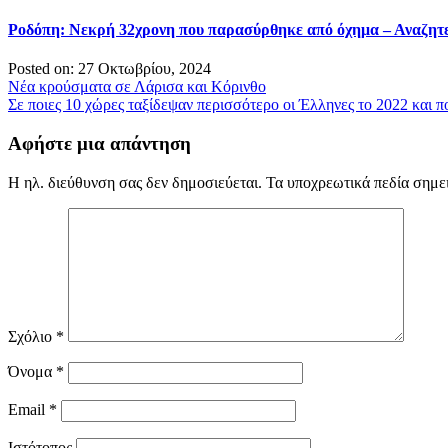
Ροδόπη: Νεκρή 32χρονη που παρασύρθηκε από όχημα – Αναζητε
Posted on: 27 Οκτωβρίου, 2024
Πλοήγηση
Νέα κρούσματα σε Λάρισα και Κόρινθο
Σε ποιες 10 χώρες ταξίδεψαν περισσότερο οι Έλληνες το 2022 και 
άρθρων
Αφήστε μια απάντηση
Η ηλ. διεύθυνση σας δεν δημοσιεύεται.
Τα υποχρεωτικά πεδία σημε
Σχόλιο
*
Όνομα
*
Email
*
Ιστότοπος