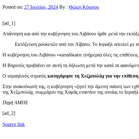
Posted on:
27 Ιουλίου, 2024
By :
Θώμη Κόρσου
[ad_1]
Απάντηση και από την κυβέρνηση του Λιβάνου ήρθε μετά την εκτόξ
Εκτόξευση ρουκετών από τον Λίβανο: Το Ισραήλ απειλεί με α
Η κυβέρνηση του Λιβάνου «καταδίκασε (σήμερα) όλες τις επιθέσει
Η Βηρυτός προβαίνει σε αυτή τη δήλωση μετά την κατά τα φαινόμεν
Ο ισραηλινός στρατός
κατηγόρησε τη Χεζμπολάχ για την επίθεση
Στην ανακοίνωσή της, η κυβέρνηση «ζητεί την άμεση παύση των εχθ
της Χεζμπολάχ, συμμάχου της Χαμάς εναντίον της οποίας το Ισραήλ
Πηγή ΑΜΠΕ
[ad_2]
Source link