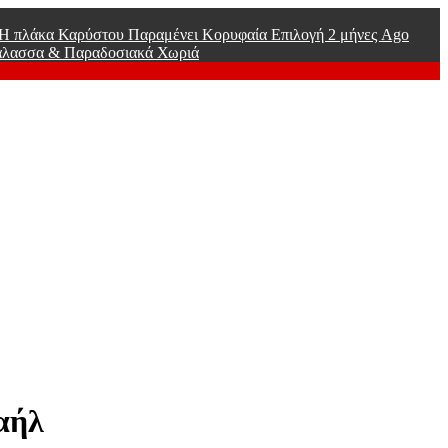
ί Η πλάκα Καρύστου Παραμένει Κορυφαία Επιλογή
2 μήνες Ago
άλασσα & Παραδοσιακά Χωριά
αήλ