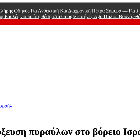
λήρης Οδηγός Για Ανθεκτική Και Διαχρονική Πέτρα Σήμερα — Γιατ
υμβουλές για πρώτη θέση στη Google
2 μήνες Ago
Πήλιο: Βουνό, Θ
 Men
Ισραήλ
όξευση πυραύλων στο βόρειο Ισρ