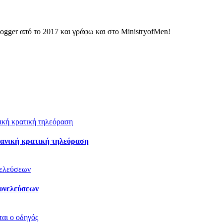
ogger από το 2017 και γράφω και στο MinistryofMen!
ιρανική κρατική τηλεόραση
Συνελεύσεων