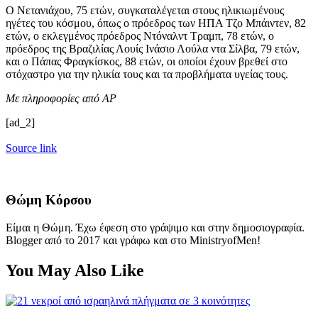
Ο Νετανιάχου, 75 ετών, συγκαταλέγεται στους ηλικιωμένους
ηγέτες του κόσμου, όπως ο πρόεδρος των ΗΠΑ Τζο Μπάιντεν, 82
ετών, ο εκλεγμένος πρόεδρος Ντόναλντ Τραμπ, 78 ετών, ο
πρόεδρος της Βραζιλίας Λουίς Ινάσιο Λούλα ντα Σίλβα, 79 ετών,
και ο Πάπας Φραγκίσκος, 88 ετών, οι οποίοι έχουν βρεθεί στο
στόχαστρο για την ηλικία τους και τα προβλήματα υγείας τους.
Με πληροφορίες από AP
[ad_2]
Source link
Θώμη Κόρσου
Είμαι η Θώμη. Έχω έφεση στο γράψιμο και στην δημοσιογραφία.
Blogger από το 2017 και γράφω και στο MinistryofMen!
You May Also Like