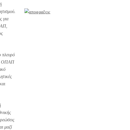
ή
ητισμού.
ς για
ΠΑΠ,
υς
ο πλευρό
, ο ΟΠΑΠ
ικό
λητικές
και
ή
θνικής
χρεώσεις
αι μαζί