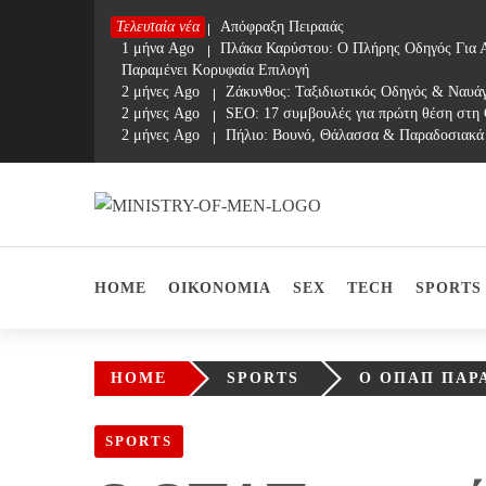
Skip
Τελευταία νέα
1 μήνα Ago
Απόφραξη Πειραιάς
to
1 μήνα Ago
Πλάκα Καρύστου: Ο Πλήρης Οδηγός Για Α
content
Παραμένει Κορυφαία Επιλογή
2 μήνες Ago
Ζάκυνθος: Ταξιδιωτικός Οδηγός & Ναυά
2 μήνες Ago
SEO: 17 συμβουλές για πρώτη θέση στη
2 μήνες Ago
Πήλιο: Βουνό, Θάλασσα & Παραδοσιακά
Ministry Of Men
Online Lifestyle περιοδικό για Aνδρες
HOME
ΟΙΚΟΝΟΜΙΑ
SEX
TECH
SPORTS
HOME
SPORTS
Ο ΟΠΑΠ ΠΑΡ
SPORTS