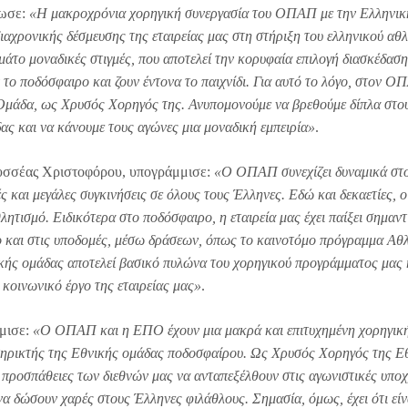
λωσε:
«Η μακροχρόνια χορηγική συνεργασία του ΟΠΑΠ με την Ελληνικ
αχρονικής δέσμευσης της εταιρείας μας στη στήριξη του ελληνικού αθλ
μάτο μοναδικές στιγμές, που αποτελεί την κορυφαία επιλογή διασκέδαση
 το ποδόσφαιρο και ζουν έντονα το παιχνίδι. Για αυτό το λόγο, στον Ο
 Ομάδα, ως Χρυσός Χορηγός της. Ανυπομονούμε να βρεθούμε δίπλα στο
δας και να κάνουμε τους αγώνες μια μοναδική εμπειρία»
.
σσέας Χριστοφόρου, υπογράμμισε:
«Ο ΟΠΑΠ συνεχίζει δυναμικά στ
ές και μεγάλες συγκινήσεις σε όλους τους Έλληνες. Εδώ και δεκαετίες
θλητισμό. Ειδικότερα στο ποδόσφαιρο, η εταιρεία μας έχει παίξει σημαντ
ο και στις υποδομές, μέσω δράσεων, όπως το καινοτόμο πρόγραμμα Αθ
κής ομάδας αποτελεί βασικό πυλώνα του χορηγικού προγράμματος μας 
 κοινωνικό έργο της εταιρείας μας»
.
μισε:
«Ο ΟΠΑΠ και η ΕΠΟ έχουν μια μακρά και επιτυχημένη χορηγικ
στηρικτής της Εθνικής ομάδας ποδοσφαίρου. Ως Χρυσός Χορηγός της Ε
 προσπάθειες των διεθνών μας να ανταπεξέλθουν στις αγωνιστικές υπο
να δώσουν χαρές στους Έλληνες φιλάθλους. Σημασία, όμως, έχει ότι είν