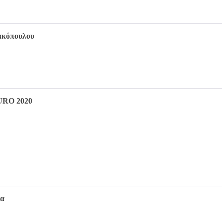
νακόπουλου
EURO 2020
γα