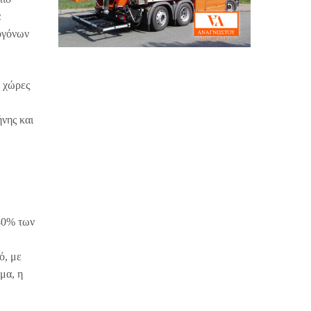
α
σογόνων
ς χώρες
ήνης και
 40% των
ό, με
μα, η