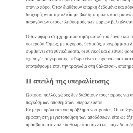
σπάνιο πόρο. Όταν διαθέτουν επαρκή δεδομένα και πόρο
διαχειρίζονται την αλιεία με βιώσιμο τρόπο, και η ικα
παραγόντων στους πληθυσμούς των ψαριών βελτιώνεται
Όσον αφορά στη χρηματοδότηση αυτού του έργου και τ
υστερούν. Όμως, με ισχυρούς θεσμούς, προγράμματα δι
συμβαίνει στα εθνικά ύδατα, οι εθνικοί και διεθνείς φορ
όχι πηγές σύγκρουσης. «Τώρα είναι η ώρα να επιστρατ
αποτρέψουμε έτσι την τραγωδία στη θάλασσα», επισημα
Η απειλή της υπεραλίευσης
Ωστόσο, πολλές χώρες δεν διαθέτουν τους πόρους για α
παγκόσμιων αποθεμάτων υπεραλιεύεται.
Εν μέρει πρόκειται για πρόβλημα νοοτροπίας. Οι κυβερν
έμφαση στη μεγιστοποίηση των αποδόσεων, είτε ως ζήτ
πρόσβαση στην αλιεία θεωρείται συχνά ως παιχνίδι μηδε