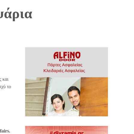
 ψάρια
ς και
σχύ το
fairs.