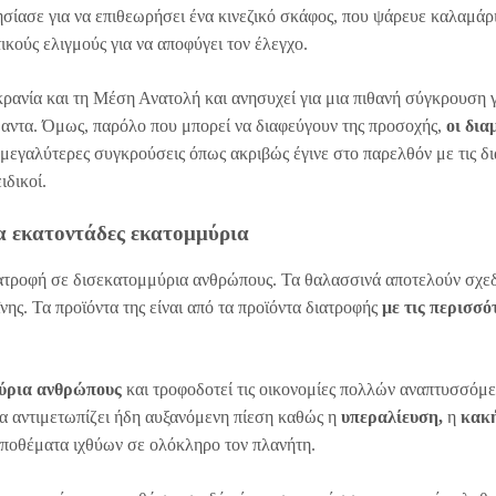
σίασε για να επιθεωρήσει ένα κινεζικό σκάφος, που ψάρευε καλαμάρ
ικούς ελιγμούς για να αποφύγει τον έλεγχο.
ρανία και τη Μέση Ανατολή και ανησυχεί για μια πιθανή σύγκρουση γ
μαντα. Όμως, παρόλο που μπορεί να διαφεύγουν της προσοχής,
οι δια
μεγαλύτερες συγκρούσεις όπως ακριβώς έγινε στο παρελθόν με τις δ
ιδικοί.
α εκατοντάδες εκατομμύρια
διατροφή σε δισεκατομμύρια ανθρώπους. Τα θαλασσινά αποτελούν σχε
ης. Τα προϊόντα της είναι από τα προϊόντα διατροφής
με τις περισσό
μύρια ανθρώπους
και τροφοδοτεί τις οικονομίες πολλών αναπτυσσόμ
α αντιμετωπίζει ήδη αυξανόμενη πίεση καθώς η
υπεραλίευση,
η
κακ
ποθέματα ιχθύων σε ολόκληρο τον πλανήτη.