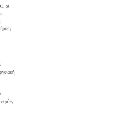
1, οι
αι
,
τήριξη
ν
εργειακή
ν
 νερό»,