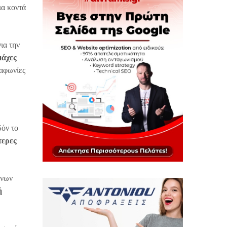
ια κοντά
ια την
μάχες
ιαφωνίες
δόν το
τερες
ενων
ή