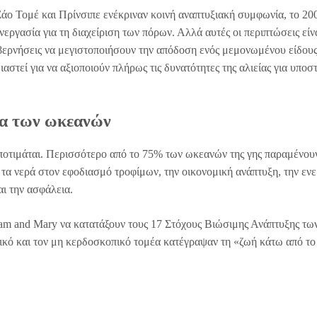
Σάο Τομέ και Πρίνσιπε ενέκριναν κοινή αναπτυξιακή συμφωνία, το 200
ργασία για τη διαχείριση των πόρων. Αλλά αυτές οι περιπτώσεις είν
βερνήσεις να μεγιστοποιήσουν την απόδοση ενός μεμονωμένου είδους
ιαστεί για να αξιοποιούν πλήρως τις δυνατότητες της αλιείας για υποσ
ία των ωκεανών
α υποτιμάται. Περισσότερο από το 75% των ωκεανών της γης παραμένου
 τα νερά στον εφοδιασμό τροφίμων, την οικονομική ανάπτυξη, την εν
αι την ασφάλεια.
am and Mary να κατατάξουν τους 17 Στόχους Βιώσιμης Ανάπτυξης τω
ικό και τον μη κερδοσκοπικό τομέα κατέγραψαν τη «ζωή κάτω από το