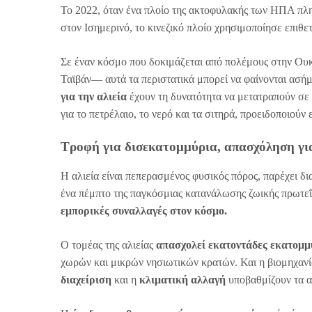
Το 2022, όταν ένα πλοίο της ακτοφυλακής των ΗΠΑ πλη
στον Ισημερινό, το κινεζικό πλοίο χρησιμοποίησε επιθετ
Σε έναν κόσμο που δοκιμάζεται από πολέμους στην Ουκ
Ταϊβάν— αυτά τα περιστατικά μπορεί να φαίνονται ασή
για την αλιεία
έχουν τη δυνατότητα να μετατραπούν σε 
για το πετρέλαιο, το νερό και τα σιτηρά, προειδοποιούν ε
Τροφή για δισεκατομμύρια, απασχόληση γι
Η αλιεία είναι πεπερασμένος φυσικός πόρος, παρέχει 
ένα πέμπτο της παγκόσμιας κατανάλωσης ζωικής πρωτεΐν
εμπορικές συναλλαγές στον κόσμο.
Ο τομέας της αλιείας
απασχολεί εκατοντάδες εκατομ
χωρών και μικρών νησιωτικών κρατών. Και η βιομηχανί
διαχείριση
και η
κλιματική αλλαγή
υποβαθμίζουν τα α