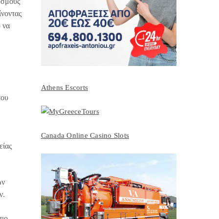
υσμούς
ίνοντας
 να
Athens Escorts
του
Canada Online Casino Slots
είας
ων
ν.
πιο