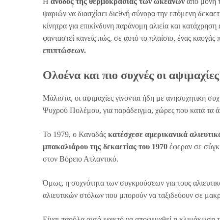
Η
άνοδος της θερμοκρασίας των ωκεανών
από μόνη τ
ψαριών να διασχίσει διεθνή σύνορα την επόμενη δεκαετ
κίνητρα για επικίνδυνη παράνομη αλιεία και κατάχρηση 
φανταστεί κανείς πώς, σε αυτό το πλαίσιο, ένας καυγάς
επιπτώσεων.
Ολοένα και πιο συχνές οι αψιμαχίες
Μάλιστα, οι αψιμαχίες γίνονται ήδη με ανησυχητική συχν
Ψυχρού Πολέμου, για παράδειγμα, χώρες που κατά τα ά
Το 1979, ο Καναδάς
κατέσχεσε αμερικανικά αλιευτι
μπακαλιάρου της δεκαετίας του 1970
έφεραν σε σύγ
στον Βόρειο Ατλαντικό.
Όμως, η συχνότητα των συγκρούσεων για τους αλιευτικ
αλιευτικών στόλων που μπορούν να ταξιδεύουν σε μακρ
Είναι παρόλα αυτό εφικτό να αποφευχθεί η κλιμάκωση 