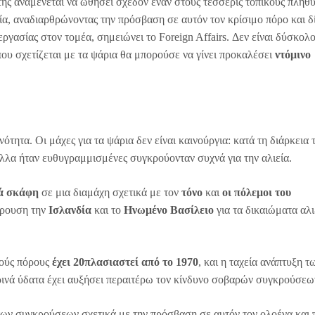
ης αναμένεται να ωθήσει σχεδόν έναν στους τέσσερις τοπικούς πληθ
ία, αναδιαρθρώνοντας την πρόσβαση σε αυτόν τον κρίσιμο πόρο και δ
εργασίας στον τομέα, σημειώνει το Foreign Affairs. Δεν είναι δύσκολο
 που σχετίζεται με τα ψάρια θα μπορούσε να γίνει προκαλέσει
ντόμινο
ότητα. Οι μάχες για τα ψάρια δεν είναι καινούργια: κατά τη διάρκεια 
λλα ήταν ευθυγραμμισμένες συγκρούονταν συχνά για την αλιεία.
κά σκάφη
σε μια διαμάχη σχετικά με τον
τόνο
και
οι πόλεμοι του
κρουση την
Ισλανδία
και το
Ηνωμένο Βασίλειο
για τα δικαιώματα αλι
ούς πόρους
έχει 20πλασιαστεί από το 1970
, και η ταχεία ανάπτυξη τ
ινά ύδατα έχει αυξήσει περαιτέρω τον κίνδυνο σοβαρών συγκρούσεω
των συγκρούσεων σχετικά με την πρόσβαση σε αυτόν τον ολοένα και 