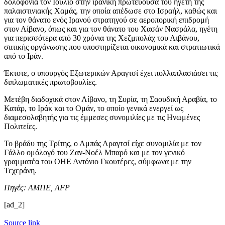
δολοφονία τον Ιούλιο στην ιρανική πρωτεύουσα του ηγέτη της
παλαιστινιακής Χαμάς, την οποία απέδωσε στο Ισραήλ, καθώς και
για τον θάνατο ενός Ιρανού στρατηγού σε αεροπορική επιδρομή
στον Λίβανο, όπως και για τον θάνατο του Χασάν Νασράλα, ηγέτη
για περισσότερα από 30 χρόνια της Χεζμπολάχ του Λιβάνου,
σιιτικής οργάνωσης που υποστηρίζεται οικονομικά και στρατιωτικά
από το Ιράν.
Έκτοτε, ο υπουργός Εξωτερικών Αραγτσί έχει πολλαπλασιάσει τις
διπλωματικές πρωτοβουλίες.
Μετέβη διαδοχικά στον Λίβανο, τη Συρία, τη Σαουδική Αραβία, το
Κατάρ, το Ιράκ και το Ομάν, το οποίο γενικά ενεργεί ως
διαμεσολαβητής για τις έμμεσες συνομιλίες με τις Ηνωμένες
Πολιτείες.
Το βράδυ της Τρίτης, ο Αμπάς Αραγτσί είχε συνομιλία με τον
Γάλλο ομόλογό του Ζαν-Νοέλ Μπαρό και με τον γενικό
γραμματέα του ΟΗΕ Αντόνιο Γκουτέρες, σύμφωνα με την
Τεχεράνη.
Πηγές: ΑΜΠΕ, AFP
[ad_2]
Source link