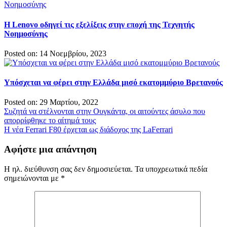
H Lenovo οδηγεί τις εξελίξεις στην εποχή της Τεχνητής
Νοημοσύνης
Posted on: 14 Νοεμβρίου, 2023
Υπόσχεται να φέρει στην Ελλάδα μισό εκατομμύριο Βρετανούς
Posted on: 29 Μαρτίου, 2022
Πλοήγηση
Συζητά να στέλνονται στην Ουγκάντα, οι αιτούντες άσυλο που
απορρίφθηκε το αίτημά τους
άρθρων
Η νέα Ferrari F80 έρχεται ως διάδοχος της LaFerrari
Αφήστε μια απάντηση
Η ηλ. διεύθυνση σας δεν δημοσιεύεται.
Τα υποχρεωτικά πεδία
σημειώνονται με
*