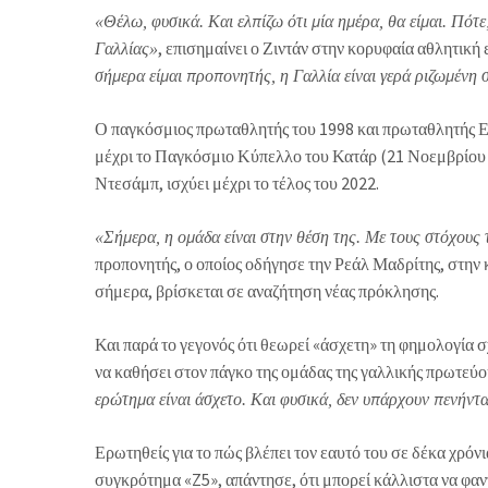
«Θέλω, φυσικά. Και ελπίζω ότι μία ημέρα, θα είμαι. Πότ
, επισημαίνει ο Ζιντάν στην κορυφαία αθλητική
Γαλλίας»
σήμερα είμαι προπονητής, η Γαλλία είναι γερά ριζωμένη 
Ο παγκόσμιος πρωταθλητής του 1998 και πρωταθλητής Ευ
μέχρι το Παγκόσμιο Κύπελλο του Κατάρ (21 Νοεμβρίου –
Ντεσάμπ, ισχύει μέχρι το τέλος του 2022.
«Σήμερα, η ομάδα είναι στην θέση της. Με τους στόχους τ
προπονητής, ο οποίος οδήγησε την Ρεάλ Μαδρίτης, στην
σήμερα, βρίσκεται σε αναζήτηση νέας πρόκλησης.
Και παρά το γεγονός ότι θεωρεί «άσχετη» τη φημολογία σ
να καθήσει στον πάγκο της ομάδας της γαλλικής πρωτεύ
ερώτημα είναι άσχετο. Και φυσικά, δεν υπάρχουν πενήν
Ερωτηθείς για το πώς βλέπει τον εαυτό του σε δέκα χρόνι
συγκρότημα «Z5», απάντησε, ότι μπορεί κάλλιστα να φαντ