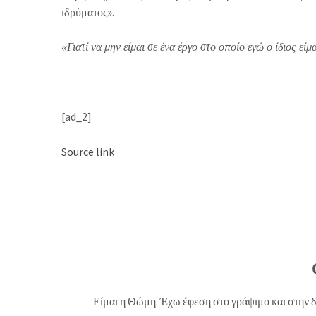
ιδρύματος».
«Γιατί να μην είμαι σε ένα έργο στο οποίο εγώ ο ίδιος εί
[ad_2]
Source link
Είμαι η Θώμη. Έχω έφεση στο γράψιμο και στην 