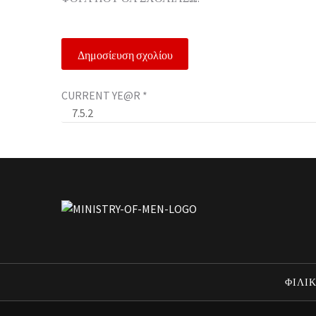
CURRENT YE@R
*
ΦΙΛΙΚ