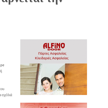
ipe
κή
του
α σχέδιά