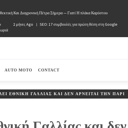
θεκτική Και Διαχρονική Πέτρα Σήμερα — Γιατί Η πλάκα Καρύστου
ο
2 μήνες Ago
SEO: 17 συμβουλές για πρώτη θέση στη Google
Χωριά
AUTO MOTO
CONTACT
ΛΕΙ ΕΘΝΙΚΉ ΓΑΛΛΊΑΣ ΚΑΙ ΔΕΝ ΑΡΝΕΊΤΑΙ ΤΗΝ ΠΑΡΊ
θνική Γαλλίας και δεν