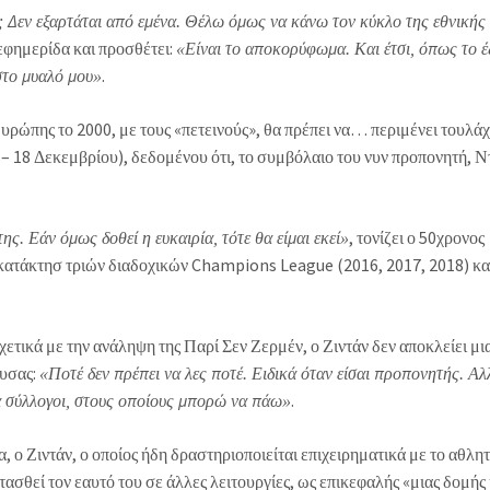
ε; Δεν εξαρτάται από εμένα. Θέλω όμως να κάνω τον κύκλο της εθνικής
 εφημερίδα και προσθέτει:
«Είναι το αποκορύφωμα. Και έτσι, όπως το έ
.
στο μυαλό μου»
ρώπης το 2000, με τους «πετεινούς», θα πρέπει να… περιμένει τουλάχ
 18 Δεκεμβρίου), δεδομένου ότι, το συμβόλαιο του νυν προπονητή, Ντ
, τονίζει ο 50χρονος
ης. Εάν όμως δοθεί η ευκαιρία, τότε θα είμαι εκεί»
 κατάκτησ τριών διαδοχικών Champions League (2016, 2017, 2018) κα
χετικά με την ανάληψη της Παρί Σεν Ζερμέν, ο Ζιντάν δεν αποκλείει μι
ουσας:
«Ποτέ δεν πρέπει να λες ποτέ. Ειδικά όταν είσαι προπονητής. Αλ
.
τα σύλλογοι, στους οποίους μπορώ να πάω»
α, ο Ζιντάν, ο οποίος ήδη δραστηριοποιείται επιχειρηματικά με το αθλη
ασθεί τον εαυτό του σε άλλες λειτουργίες, ως επικεφαλής «μιας δομής 