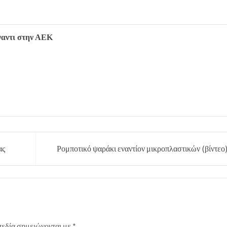
ναντι στην ΑΕΚ
ας
Ρομποτικό ψαράκι εναντίον μικροπλαστικών (βίντεο
πεδία σημειώνονται με
*