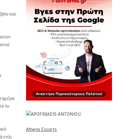
ζησα και
ιστον
ιντιέ
ι
α ημέρα
λά το
τικό
Athens Escorts
ή ενός