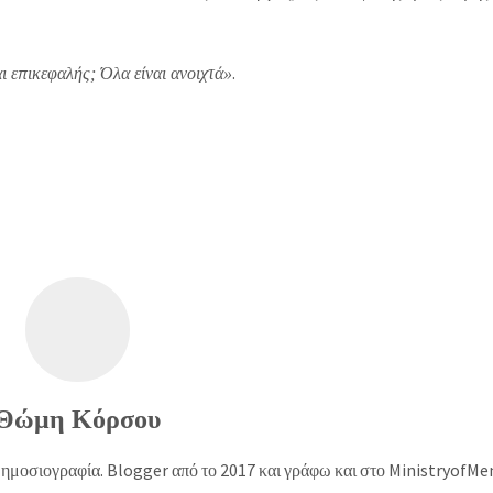
.
μαι επικεφαλής; Όλα είναι ανοιχτά»
Θώμη Κόρσου
δημοσιογραφία. Blogger από το 2017 και γράφω και στο MinistryofMe