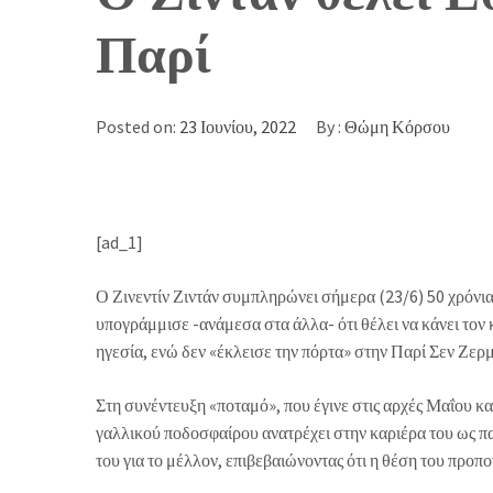
Παρί
Posted on:
23 Ιουνίου, 2022
By :
Θώμη Κόρσου
[ad_1]
Ο Ζινεντίν Ζιντάν συμπληρώνει σήμερα (23/6) 50 χρόνι
υπογράμμισε -ανάμεσα στα άλλα- ότι θέλει να κάνει τον
ηγεσία, ενώ δεν «έκλεισε την πόρτα» στην Παρί Σεν Ζερμ
Στη συνέντευξη «ποταμό», που έγινε στις αρχές Μαΐου κ
γαλλικού ποδοσφαίρου ανατρέχει στην καριέρα του ως πα
του για το μέλλον, επιβεβαιώνοντας ότι η θέση του προπ