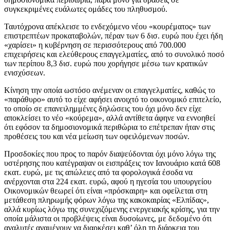
συγκεκριμένες ευάλωτες ομάδες του πληθυσμού.
Ταυτόχρονα απέκλεισε το ενδεχόμενο νέου «κουρέματος» των
επιστρεπτέων προκαταβολών, πέραν των 6 δισ. ευρώ που έχει ήδη
«χαρίσει» η κυβέρνηση σε περισσότερους από 700.000
επιχειρήσεις και ελεύθερους επαγγελματίες, από το συνολικό ποσό
των περίπου 8,3 δισ. ευρώ που χορήγησε μέσω των κρατικών
ενισχύσεων.
Κίνηση την οποία ωστόσο ανέμεναν οι επαγγελματίες, καθώς το
«παράθυρο» αυτό το είχε αφήσει ανοιχτό το οικονομικό επιτελείο,
το οποίο σε επανειλημμένες δηλώσεις του όχι μόνο δεν είχε
αποκλείσει το νέο «κούρεμα», αλλά αντίθετα άφηνε να εννοηθεί
ότι εφόσον τα δημοσιονομικά περιθώρια το επέτρεπαν ήταν στις
προθέσεις του και νέα μείωση των οφειλόμενων ποσών.
Προσδοκίες που προς το παρόν διαψεύδονται όχι μόνο λόγω της
υστέρησης που κατέγραψαν οι εισπράξεις τον Ιανουάριο κατά 608
εκατ. ευρώ, με τις απώλειες από τα φορολογικά έσοδα να
ανέρχονται στα 224 εκατ. ευρώ, αφού η ηγεσία του υπουργείου
Οικονομικών θεωρεί ότι είναι «πρόσκαιρη» και οφείλεται στη
μετάθεση πληρωμής φόρων λόγω της κακοκαιρίας «Ελπίδας»,
αλλά κυρίως λόγω της συνεχιζόμενης ενεργειακής κρίσης, για την
οποία μάλιστα οι προβλέψεις είναι δυσοίωνες, με δεδομένο ότι
αναλυτές αναμένουν να διαρκέσει καθ’ όλη τη διάρκεια του