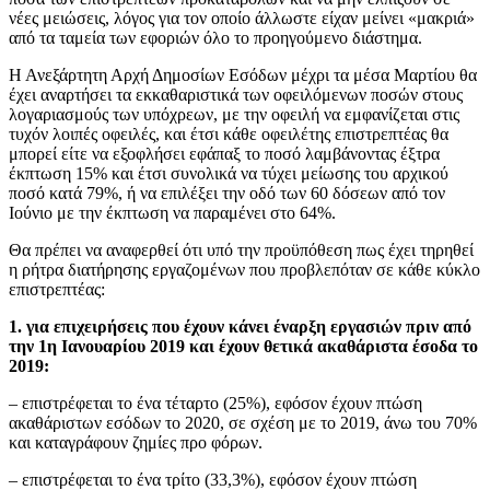
νέες μειώσεις, λόγος για τον οποίο άλλωστε είχαν μείνει «μακριά»
από τα ταμεία των εφοριών όλο το προηγούμενο διάστημα.
Η Ανεξάρτητη Αρχή Δημοσίων Εσόδων μέχρι τα μέσα Μαρτίου θα
έχει αναρτήσει τα εκκαθαριστικά των οφειλόμενων ποσών στους
λογαριασμούς των υπόχρεων, με την οφειλή να εμφανίζεται στις
τυχόν λοιπές οφειλές, και έτσι κάθε οφειλέτης επιστρεπτέας θα
μπορεί είτε να εξοφλήσει εφάπαξ το ποσό λαμβάνοντας έξτρα
έκπτωση 15% και έτσι συνολικά να τύχει μείωσης του αρχικού
ποσό κατά 79%, ή να επιλέξει την οδό των 60 δόσεων από τον
Ιούνιο με την έκπτωση να παραμένει στο 64%.
Θα πρέπει να αναφερθεί ότι υπό την προϋπόθεση πως έχει τηρηθεί
η ρήτρα διατήρησης εργαζομένων που προβλεπόταν σε κάθε κύκλο
επιστρεπτέας:
1. για επιχειρήσεις που έχουν κάνει έναρξη εργασιών πριν από
την 1η Ιανουαρίου 2019 και έχουν θετικά ακαθάριστα έσοδα το
2019:
– επιστρέφεται το ένα τέταρτο (25%), εφόσον έχουν πτώση
ακαθάριστων εσόδων το 2020, σε σχέση με το 2019, άνω του 70%
και καταγράφουν ζημίες προ φόρων.
– επιστρέφεται το ένα τρίτο (33,3%), εφόσον έχουν πτώση