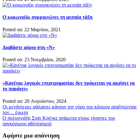
Ο κορωνοϊός συρρικνώνει τη μεσαία τάξη
Posted on: 22 Μαρτίου, 2021
Διαβάστε αύριο στη «Ν»
Posted on: 23 Νοεμβρίου, 2020
«Κανένας λογικός επιχειρηματίας δεν πρόκειται να αρχίσει να
το παράγει»
Posted on: 20 Αυγούστου, 2024
Πλοήγηση
Οι μεγάπτερες φάλαινες κάνουν τον γύρο του κόσμου αναζητώντας
τον… έρωτα
άρθρων
Ο πολυσχιδής Σταν Κρένκε ανάμεσα στους γίγαντες του
παγκόσμιου αθλητισμού
Αφήστε μια απάντηση