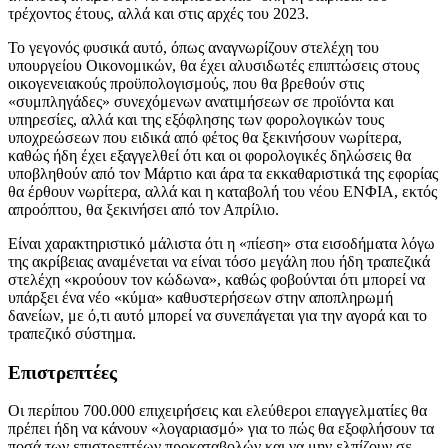
τρέχοντος έτους, αλλά και στις αρχές του 2023.
Το γεγονός φυσικά αυτό, όπως αναγνωρίζουν στελέχη του
υπουργείου Οικονομικών, θα έχει αλυσιδωτές επιπτώσεις στους
οικογενειακούς προϋπολογισμούς, που θα βρεθούν στις
«συμπληγάδες» συνεχόμενων ανατιμήσεων σε προϊόντα και
υπηρεσίες, αλλά και της εξόφλησης των φορολογικών τους
υποχρεώσεων που ειδικά από φέτος θα ξεκινήσουν νωρίτερα,
καθώς ήδη έχει εξαγγελθεί ότι και οι φορολογικές δηλώσεις θα
υποβληθούν από τον Μάρτιο και άρα τα εκκαθαριστικά της εφορίας
θα έρθουν νωρίτερα, αλλά και η καταβολή του νέου ΕΝΦΙΑ, εκτός
απροόπτου, θα ξεκινήσει από τον Απρίλιο.
Είναι χαρακτηριστικό μάλιστα ότι η «πίεση» στα εισοδήματα λόγω
της ακρίβειας αναμένεται να είναι τόσο μεγάλη που ήδη τραπεζικά
στελέχη «κρούουν τον κώδωνα», καθώς φοβούνται ότι μπορεί να
υπάρξει ένα νέο «κύμα» καθυστερήσεων στην αποπληρωμή
δανείων, με ό,τι αυτό μπορεί να συνεπάγεται για την αγορά και το
τραπεζικό σύστημα.
Επιστρεπτέες
Οι περίπου 700.000 επιχειρήσεις και ελεύθεροι επαγγελματίες θα
πρέπει ήδη να κάνουν «λογαριασμό» για το πώς θα εξοφλήσουν τα
ποσά των επιστρεπτέων προκαταβολών και να μην ελπίζουν σε