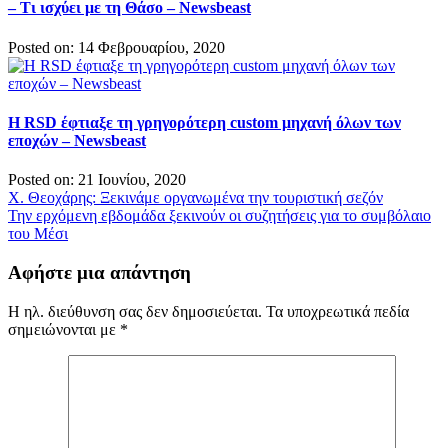
– Τι ισχύει με τη Θάσο – Newsbeast
Posted on: 14 Φεβρουαρίου, 2020
Η RSD έφτιαξε τη γρηγορότερη custom μηχανή όλων των
εποχών – Newsbeast
Posted on: 21 Ιουνίου, 2020
Πλοήγηση
X. Θεοχάρης: Ξεκινάμε οργανωμένα την τουριστική σεζόν
Την ερχόμενη εβδομάδα ξεκινούν οι συζητήσεις για το συμβόλαιο
άρθρων
του Μέσι
Αφήστε μια απάντηση
Η ηλ. διεύθυνση σας δεν δημοσιεύεται.
Τα υποχρεωτικά πεδία
σημειώνονται με
*