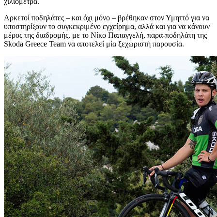
χιλιόμετρα.
Αρκετοί ποδηλάτες – και όχι μόνο – βρέθηκαν στον Υμηττό για να
υποστηρίξουν το συγκεκριμένο εγχείρημα, αλλά και για να κάνουν
μέρος της διαδρομής, με το Νίκο Παπαγγελή, παρα-ποδηλάτη της
Skoda Greece Team να αποτελεί μία ξεχωριστή παρουσία.