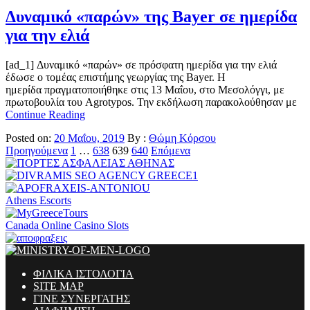
Δυναμικό «παρών» της Bayer σε ημερίδα
για την ελιά
[ad_1] Δυναμικό «παρών» σε πρόσφατη ημερίδα για την ελιά
έδωσε ο τομέας επιστήμης γεωργίας της Bayer. Η
ημερίδα πραγματοποιήθηκε στις 13 Μαΐου, στο Μεσολόγγι, με
πρωτοβουλία του Agrotypos. Την εκδήλωση παρακολούθησαν με
Continue Reading
Posted on:
20 Μαΐου, 2019
By :
Θώμη Κόρσου
Σελιδοποίηση
Προηγούμενα
1
…
638
639
640
Επόμενα
άρθρων
Athens Escorts
Canada Online Casino Slots
ΦΙΛΙΚΑ ΙΣΤΟΛΟΓΙΑ
SITE MAP
ΓΙΝΕ ΣΥΝΕΡΓΑΤΗΣ