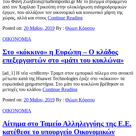
Του Φάνη Ζώηfzois@naftemporiki.gr Με το βλέμμα στραμμένο
από τον Χαρίλαο Τρικούπη στην ολοκλήρωση σιδηροδρομικών
έργων, που αλλάζουν τον οικονομικό και κοινωνικό χάρτη της
χώρας, αλλά και στους
Continue Reading
Posted on:
20 Μαΐου, 2019
By :
Θώμη Κόρσου
ΟΙΚΟΝΟΜΙΑ
Στο «κόκκινο» η Ευρώπη – Ο κλάδος
επεξεργαστών στο «μάτι του κυκλώνα»
[ad_1] Η νέα «επίθεση» Τραμπ στον εμπορικό πόλεμο στο ανοικτό
μέτωπο κατά της Huawei Technologies έριξε στο «κόκκινο» τα
ευρωπαϊκά χρηματιστήρια. Στο μάτι του κυκλώνα βρέθηκαν οι
μετοχές του κλάδου
Continue Reading
Posted on:
20 Μαΐου, 2019
By :
Θώμη Κόρσου
ΟΙΚΟΝΟΜΙΑ
Αίτημα στο Ταμείο Αλληλεγγύης της Ε.Ε.
κατέθεσε το υπουργείο Οικονομικών