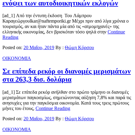
ενόψει των αυτοδιοικητικών εκλογών
[ad_1] Από την έντυπη έκδοση Του Λάμπρου
Καραγεώργουlkar@naftemporiki.gr Μέχρι πριν από λίγα χρόνια ο
τουρισμός, αν και ήταν πάντα μία από τις «ατμομηχανές» της
ελληνικής οικονομίας, δεν βρισκόταν τόσο ψηλά στην
Continue
Reading
Posted on:
20 Μαΐου, 2019
By :
Θώμη Κόρσου
ΟΙΚΟΝΟΜΙΑ
Σε επίπεδα ρεκόρ οι διανομές μερισμάτων
στα 263,3 δισ. δολάρια
[ad_1] Σε επίπεδα ρεκόρ ανήλθαν στο πρώτο τρίμηνο οι διανομές
μερισμάτων παγκοσμίως, σημειώνοντας αύξηση 7,8% και παρά τις
ανησυχίες για την παγκόσμια οικονομία. Κατά τους τρεις πρώτους
μήνες του έτους,
Continue Reading
Posted on:
20 Μαΐου, 2019
By :
Θώμη Κόρσου
ΟΙΚΟΝΟΜΙΑ