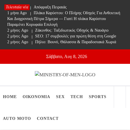
Skip
Τελευταία νέα
1 μήνα Ago
Απόφραξη Πειραιάς
to
1 μήνα Ago
Πλάκα Καρύστου: Ο Πλήρης Οδηγός Για Ανθεκτική
content
Και Διαχρονική Πέτρα Σήμερα — Γιατί Η πλάκα Καρύστου
Παραμένει Κορυφαία Επιλογή
2 μήνες Ago
Ζάκυνθος: Ταξιδιωτικός Οδηγός & Ναυάγιο
2 μήνες Ago
SEO: 17 συμβουλές για πρώτη θέση στη Google
2 μήνες Ago
Πήλιο: Βουνό, Θάλασσα & Παραδοσιακά Χωριά
Σάββατο, Αυγ 8, 2026
Ministry Of Men
Online Lifestyle περιοδικό για Aνδρες
HOME
ΟΙΚΟΝΟΜΙΑ
SEX
TECH
SPORTS
AUTO MOTO
CONTACT