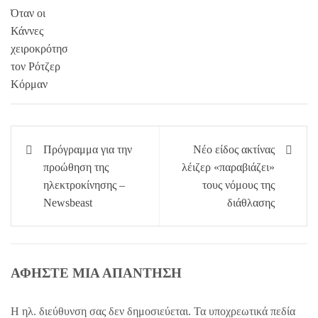
Πλοήγηση
Πρόγραμμα για την
Νέo είδος ακτίνας
άρθρων
προώθηση της
λέιζερ «παραβιάζει»
ηλεκτροκίνησης –
τους νόμους της
Newsbeast
διάθλασης
ΑΦΉΣΤΕ ΜΙΑ ΑΠΆΝΤΗΣΗ
Η ηλ. διεύθυνση σας δεν δημοσιεύεται.
Τα υποχρεωτικά πεδία