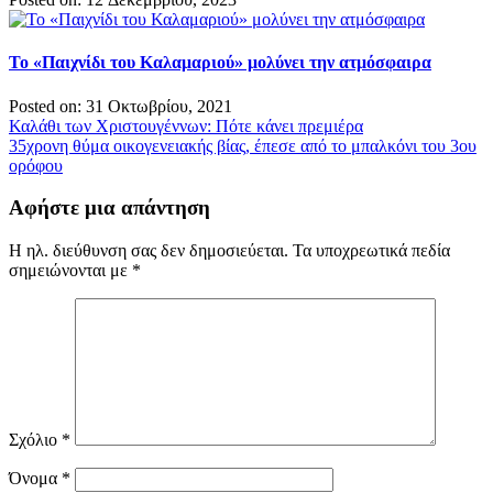
Το «Παιχνίδι του Καλαμαριού» μολύνει την ατμόσφαιρα
Posted on: 31 Οκτωβρίου, 2021
Πλοήγηση
Καλάθι των Χριστουγέννων: Πότε κάνει πρεμιέρα
35χρονη θύμα οικογενειακής βίας, έπεσε από το μπαλκόνι του 3ου
άρθρων
ορόφου
Αφήστε μια απάντηση
Η ηλ. διεύθυνση σας δεν δημοσιεύεται.
Τα υποχρεωτικά πεδία
σημειώνονται με
*
Σχόλιο
*
Όνομα
*