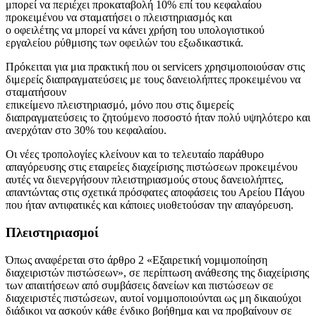
μπορεί να περιέχει προκαταβολή 10% επί του κεφαλαίου
προκειμένου να σταματήσει ο πλειστηριασμός και
ο οφειλέτης να μπορεί να κάνει χρήση του υπολογιστικού
εργαλείου ρύθμισης των οφειλών του εξωδικαστικά.
Πρόκειται για μια πρακτική που οι servicers χρησιμοποιούσαν στις
διμερείς διαπραγματεύσεις με τους δανειολήπτες προκειμένου να
σταματήσουν
επικείμενο πλειστηριασμό, μόνο που στις διμερείς
διαπραγματεύσεις το ζητούμενο ποσοστό ήταν πολύ υψηλότερο και
ανερχόταν στο 30% του κεφαλαίου.
Οι νέες τροπολογίες κλείνουν και το τελευταίο παράθυρο
απαγόρευσης στις εταιρείες διαχείρισης πιστώσεων προκειμένου
αυτές να διενεργήσουν πλειστηριασμούς στους δανειολήπτες,
απαντώντας στις σχετικά πρόσφατες αποφάσεις του Αρείου Πάγου
που ήταν αντιφατικές και κάποιες υιοθετούσαν την απαγόρευση.
Πλειστηριασμοί
Όπως αναφέρεται στο άρθρο 2 «Εξαιρετική νομιμοποίηση
διαχειριστών πιστώσεων», σε περίπτωση ανάθεσης της διαχείρισης
των απαιτήσεων από συμβάσεις δανείων και πιστώσεων σε
διαχειριστές πιστώσεων, αυτοί νομιμοποιούνται ως μη δικαιούχοι
διάδικοι να ασκούν κάθε ένδικο βοήθημα και να προβαίνουν σε