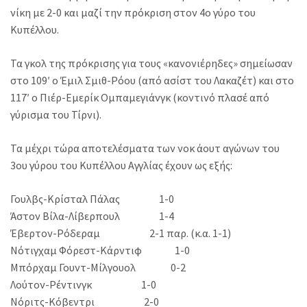
νίκη με 2-0 και μαζί την πρόκριση στον 4ο γύρο του
Κυπέλλου.
Τα γκολ της πρόκρισης για τους «κανονιέρηδες» σημείωσαν
στο 109′ ο Έμιλ Σμιθ-Ρόου (από ασίστ του Λακαζέτ) και στο
117′ ο Πιέρ-Εμερίκ Ομπαμεγιάνγκ (κοντινό πλασέ από
γύρισμα του Τίρνι).
Τα μέχρι τώρα αποτελέσματα των νοκ άουτ αγώνων του
3ου γύρου του Κυπέλλου Αγγλίας έχουν ως εξής:
Γουλβς-Κρίσταλ Πάλας 1-0
Άστον Βίλα-Λίβερπουλ 1-4
Έβερτον-Ρόδεραμ 2-1 παρ. (κ.α. 1-1)
Νότιγχαμ Φόρεστ-Κάρντιφ 1-0
Μπόρχαμ Γουντ-Μίλγουολ 0-2
Λούτον-Ρέντινγκ 1-0
Νόριτς-Κόβεντρι 2-0