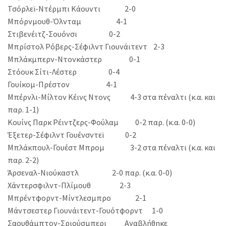
Τσόρλεϊ-Ντέρμπι Κάουντι 2-0
Μπόρνμουθ-Όλνταμ 4-1
Στιβενέιτζ-Σουόνσι 0-2
Μπρίστολ Ρόβερς-Σέφιλντ Γιουνάιτεντ 2-3
Μπλάκμπερν-Ντονκάστερ 0-1
Στόουκ Σίτι-Λέστερ 0-4
Γουίκομ-Πρέστον 4-1
Μπέρνλι-Μίλτον Κέινς Ντονς 4-3 στα πέναλτι (κ.α. και
παρ. 1-1)
Κουίνς Παρκ Ρέιντζερς-Φούλαμ 0-2 παρ. (κ.α. 0-0)
Έξετερ-Σέφιλντ Γουένσντεϊ 0-2
Μπλάκπουλ-Γουέστ Μπρομ 3-2 στα πέναλτι (κ.α. και
παρ. 2-2)
Άρσεναλ-Νιούκαστλ 2-0 παρ. (κ.α. 0-0)
Χάντερσφιλντ-Πλίμουθ 2-3
Μπρέντφορντ-Μίντλεσμπρο 2-1
Μάντσεστερ Γιουνάιτεντ-Γουότφορντ 1-0
Σαουθάμπτον-Σριούσμπερι Αναβλήθηκε