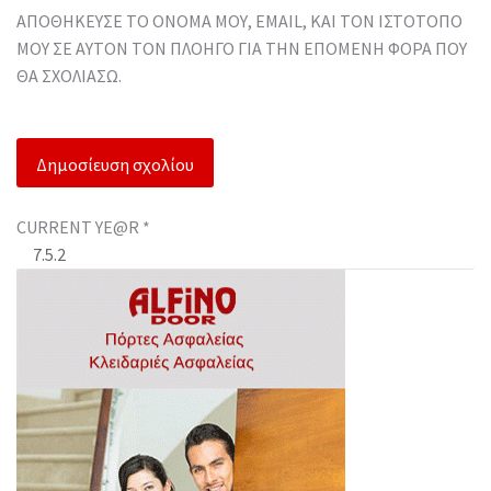
ΑΠΟΘΉΚΕΥΣΕ ΤΟ ΌΝΟΜΆ ΜΟΥ, EMAIL, ΚΑΙ ΤΟΝ ΙΣΤΌΤΟΠΟ
ΜΟΥ ΣΕ ΑΥΤΌΝ ΤΟΝ ΠΛΟΗΓΌ ΓΙΑ ΤΗΝ ΕΠΌΜΕΝΗ ΦΟΡΆ ΠΟΥ
ΘΑ ΣΧΟΛΙΆΣΩ.
CURRENT YE@R
*