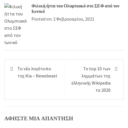
Φιλική ήττα του Ολυμπιακό στο ΣΕΦ από τον
Ιωνικό
Posted on: 2 Φεβρουαρίου, 2021
Πλοήγηση
Το νέο λογότυπο
Το top 10 των
άρθρων
της Kia – Newsbeast
λημμάτων της
ελληνικής Wikipedia
το 2020
ΑΦΉΣΤΕ ΜΙΑ ΑΠΆΝΤΗΣΗ