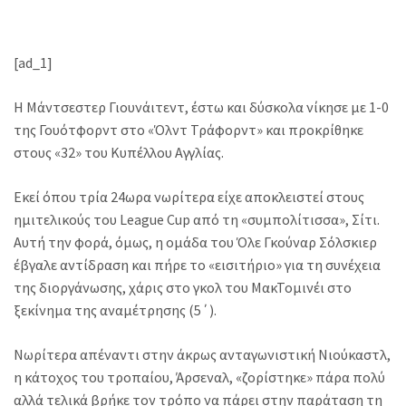
[ad_1]
Η Μάντσεστερ Γιουνάιτεντ, έστω και δύσκολα νίκησε με 1-0
της Γουότφορντ στο «Όλντ Τράφορντ» και προκρίθηκε
στους «32» του Κυπέλλου Αγγλίας.
Εκεί όπου τρία 24ωρα νωρίτερα είχε αποκλειστεί στους
ημιτελικούς του League Cup από τη «συμπολίτισσα», Σίτι.
Αυτή την φορά, όμως, η ομάδα του Όλε Γκούναρ Σόλσκιερ
έβγαλε αντίδραση και πήρε το «εισιτήριο» για τη συνέχεια
της διοργάνωσης, χάρις στο γκολ του ΜακΤομινέι στο
ξεκίνημα της αναμέτρησης (5΄).
Νωρίτερα απέναντι στην άκρως ανταγωνιστική Νιούκαστλ,
η κάτοχος του τροπαίου, Άρσεναλ, «ζορίστηκε» πάρα πολύ
αλλά τελικά βρήκε τον τρόπο να πάρει στην παράταση τη