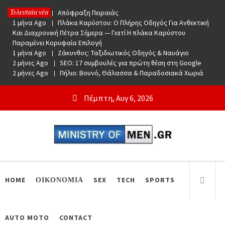
Skip
Τελευταία νέα
1 μήνα Ago
Απόφραξη Πειραιάς
to
1 μήνα Ago
Πλάκα Καρύστου: Ο Πλήρης Οδηγός Για Ανθεκτική
content
Και Διαχρονική Πέτρα Σήμερα — Γιατί Η πλάκα Καρύστου
Παραμένει Κορυφαία Επιλογή
1 μήνα Ago
Ζάκυνθος: Ταξιδιωτικός Οδηγός & Ναυάγιο
2 μήνες Ago
SEO: 17 συμβουλές για πρώτη θέση στη Google
2 μήνες Ago
Πήλιο: Βουνό, Θάλασσα & Παραδοσιακά Χωριά
Πέμπτη, Αυγ 6, 2026
Ministry Of Men
Online Lifestyle περιοδικό για Aνδρες
HOME
ΟΙΚΟΝΟΜΙΑ
SEX
TECH
SPORTS
AUTO MOTO
CONTACT