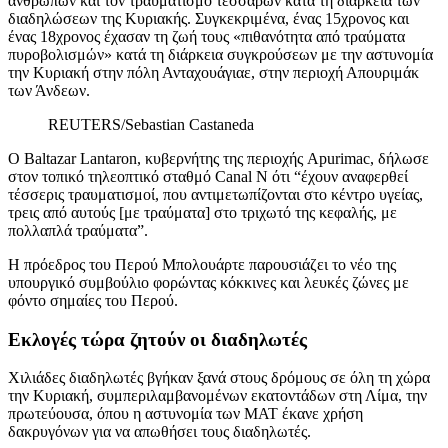
ανθρώπων και τον τραυματισμό τεσσάρων κατά τη διάρκεια των
διαδηλώσεων της Κυριακής. Συγκεκριμένα, ένας 15χρονος και
ένας 18χρονος έχασαν τη ζωή τους «πιθανότητα από τραύματα
πυροβολισμών» κατά τη διάρκεια συγκρούσεων με την αστυνομία
την Κυριακή στην πόλη Ανταχουάγιαε, στην περιοχή Απουριμάκ
των Άνδεων.
REUTERS/Sebastian Castaneda
Ο Baltazar Lantaron, κυβερνήτης της περιοχής Apurimac, δήλωσε
στον τοπικό τηλεοπτικό σταθμό Canal N ότι “έχουν αναφερθεί
τέσσερις τραυματισμοί, που αντιμετωπίζονται στο κέντρο υγείας,
τρεις από αυτούς [με τραύματα] στο τριχωτό της κεφαλής, με
πολλαπλά τραύματα”.
Η πρόεδρος του Περού Μπολουάρτε παρουσιάζει το νέο της
υπουργικό συμβούλιο φορώντας κόκκινες και λευκές ζώνες με
φόντο σημαίες του Περού.
Εκλογές τώρα ζητούν οι διαδηλωτές
Χιλιάδες διαδηλωτές βγήκαν ξανά στους δρόμους σε όλη τη χώρα
την Κυριακή, συμπεριλαμβανομένων εκατοντάδων στη Λίμα, την
πρωτεύουσα, όπου η αστυνομία των ΜΑΤ έκανε χρήση
δακρυγόνων για να απωθήσει τους διαδηλωτές.