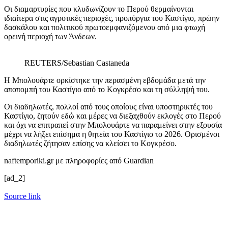
Οι διαμαρτυρίες που κλυδωνίζουν το Περού θερμαίνονται
ιδιαίτερα στις αγροτικές περιοχές, προπύργια του Καστίγιο, πρώην
δασκάλου και πολιτικού πρωτοεμφανιζόμενου από μια φτωχή
ορεινή περιοχή των Άνδεων.
REUTERS/Sebastian Castaneda
Η Μπολουάρτε ορκίστηκε την περασμένη εβδομάδα μετά την
αποπομπή του Καστίγιο από το Κογκρέσο και τη σύλληψή του.
Οι διαδηλωτές, πολλοί από τους οποίους είναι υποστηρικτές του
Καστίγιο, ζητούν εδώ και μέρες να διεξαχθούν εκλογές στο Περού
και όχι να επιτραπεί στην Μπολουάρτε να παραμείνει στην εξουσία
μέχρι να λήξει επίσημα η θητεία του Καστίγιο το 2026. Ορισμένοι
διαδηλωτές ζήτησαν επίσης να κλείσει το Κογκρέσο.
naftemporiki.gr με πληροφορίες από Guardian
[ad_2]
Source link