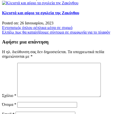
Κλειστά και αύριο τα σχολεία της Ζακύνθου
Posted on: 26 Ιανουαρίου, 2023
Πλοήγηση
Εντοπισμός όπλου ρέπλικα μέσα σε συρμό
Ελπίζω πως θα καταλήξουμε σύντομα σε συμφωνία για το πλαφόν
άρθρων
Αφήστε μια απάντηση
Η ηλ. διεύθυνση σας δεν δημοσιεύεται.
Τα υποχρεωτικά πεδία
σημειώνονται με
*
Σχόλιο
*
Όνομα
*