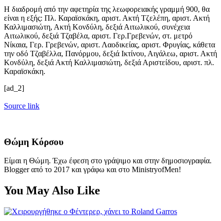
Η διαδρομή από την αφετηρία της λεωφορειακής γραμμή 900, θα
είναι η εξής: Πλ. Καραϊσκάκη, αριστ. Ακτή Τζελέπη, αριστ. Ακτή
Καλλιμασιώτη, Ακτή Κονδύλη, δεξιά Αιτωλικού, συνέχεια
Αιτωλικού, δεξιά Τζαβέλα, αριστ. Γερ.Γρεβενών, στ. μετρό
Νίκαια, Γερ. Γρεβενών, αριστ. Λαοδικείας, αριστ. Φρυγίας, κάθετα
την οδό Τζαβέλλα, Πανόρμου, δεξιά Ικτίνου, Αιγάλεω, αριστ. Ακτή
Κονδύλη, δεξιά Ακτή Καλλιμασιώτη, δεξιά Αριστείδου, αριστ. πλ.
Καραϊσκάκη.
[ad_2]
Source link
Θώμη Κόρσου
Είμαι η Θώμη. Έχω έφεση στο γράψιμο και στην δημοσιογραφία.
Blogger από το 2017 και γράφω και στο MinistryofMen!
You May Also Like