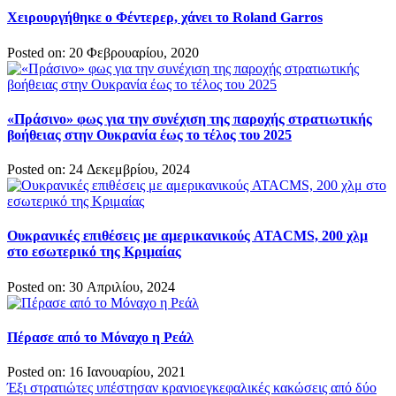
Χειρουργήθηκε ο Φέντερερ, χάνει το Roland Garros
Posted on: 20 Φεβρουαρίου, 2020
«Πράσινο» φως για την συνέχιση της παροχής στρατιωτικής
βοήθειας στην Ουκρανία έως το τέλος του 2025
Posted on: 24 Δεκεμβρίου, 2024
Ουκρανικές επιθέσεις με αμερικανικούς ATACMS, 200 χλμ
στο εσωτερικό της Κριμαίας
Posted on: 30 Απριλίου, 2024
Πέρασε από το Μόναχο η Ρεάλ
Posted on: 16 Ιανουαρίου, 2021
Πλοήγηση
Έξι στρατιώτες υπέστησαν κρανιοεγκεφαλικές κακώσεις από δύο