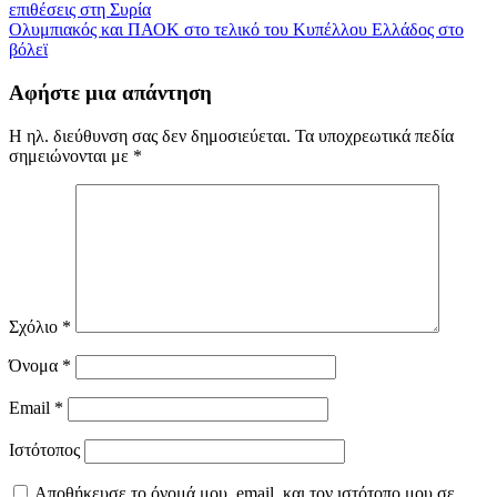
επιθέσεις στη Συρία
άρθρων
Ολυμπιακός και ΠΑΟΚ στο τελικό του Κυπέλλου Ελλάδος στο
βόλεϊ
Αφήστε μια απάντηση
Η ηλ. διεύθυνση σας δεν δημοσιεύεται.
Τα υποχρεωτικά πεδία
σημειώνονται με
*
Σχόλιο
*
Όνομα
*
Email
*
Ιστότοπος
Αποθήκευσε το όνομά μου, email, και τον ιστότοπο μου σε