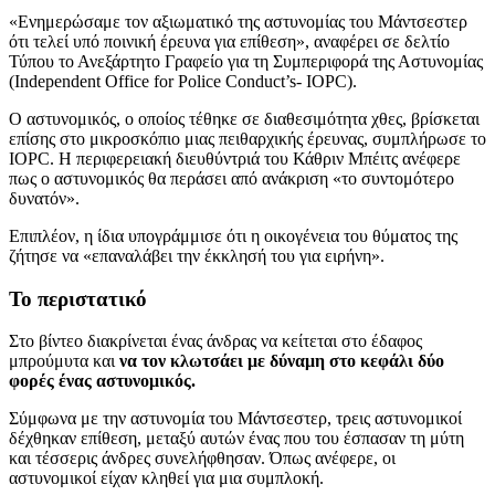
«Ενημερώσαμε τον αξιωματικό της αστυνομίας του Μάντσεστερ
ότι τελεί υπό ποινική έρευνα για επίθεση», αναφέρει σε δελτίο
Τύπου το Ανεξάρτητο Γραφείο για τη Συμπεριφορά της Αστυνομίας
(Independent Office for Police Conduct’s- IOPC).
Ο αστυνομικός, ο οποίος τέθηκε σε διαθεσιμότητα χθες, βρίσκεται
επίσης στο μικροσκόπιο μιας πειθαρχικής έρευνας, συμπλήρωσε το
IOPC. Η περιφερειακή διευθύντριά του Κάθριν Μπέιτς ανέφερε
πως ο αστυνομικός θα περάσει από ανάκριση «το συντομότερο
δυνατόν».
Επιπλέον, η ίδια υπογράμμισε ότι η οικογένεια του θύματος της
ζήτησε να «επαναλάβει την έκκλησή του για ειρήνη».
Το περιστατικό
Στο βίντεο διακρίνεται ένας άνδρας να κείτεται στο έδαφος
μπρούμυτα και
να τον κλωτσάει με δύναμη στο κεφάλι δύο
φορές ένας αστυνομικός.
Σύμφωνα με την αστυνομία του Μάντσεστερ, τρεις αστυνομικοί
δέχθηκαν επίθεση, μεταξύ αυτών ένας που του έσπασαν τη μύτη
και τέσσερις άνδρες συνελήφθησαν. Όπως ανέφερε, οι
αστυνομικοί είχαν κληθεί για μια συμπλοκή.