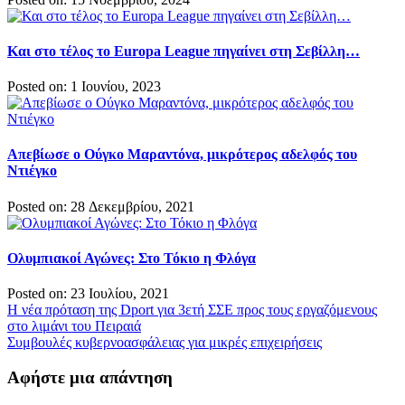
Και στο τέλος το Europa League πηγαίνει στη Σεβίλλη…
Posted on: 1 Ιουνίου, 2023
Απεβίωσε ο Ούγκο Μαραντόνα, μικρότερος αδελφός του
Ντιέγκο
Posted on: 28 Δεκεμβρίου, 2021
Ολυμπιακοί Αγώνες: Στο Τόκιο η Φλόγα
Posted on: 23 Ιουλίου, 2021
Πλοήγηση
Η νέα πρόταση της Dport για 3ετή ΣΣΕ προς τους εργαζόμενους
στο λιμάνι του Πειραιά
άρθρων
Συμβουλές κυβερνοασφάλειας για μικρές επιχειρήσεις
Αφήστε μια απάντηση