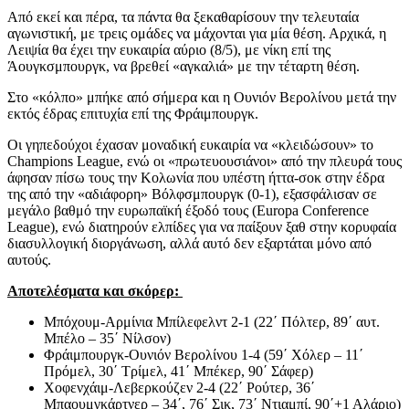
Από εκεί και πέρα, τα πάντα θα ξεκαθαρίσουν την τελευταία
αγωνιστική, με τρεις ομάδες να μάχονται για μία θέση. Αρχικά, η
Λειψία θα έχει την ευκαιρία αύριο (8/5), με νίκη επί της
Άουγκσμπουργκ, να βρεθεί «αγκαλιά» με την τέταρτη θέση.
Στο «κόλπο» μπήκε από σήμερα και η Ουνιόν Βερολίνου μετά την
εκτός έδρας επιτυχία επί της Φράιμπουργκ.
Οι γηπεδούχοι έχασαν μοναδική ευκαιρία να «κλειδώσουν» το
Champions League, ενώ οι «πρωτευουσιάνοι» από την πλευρά τους
άφησαν πίσω τους την Κολωνία που υπέστη ήττα-σοκ στην έδρα
της από την «αδιάφορη» Βόλφσμπουργκ (0-1), εξασφάλισαν σε
μεγάλο βαθμό την ευρωπαϊκή έξοδό τους (Europa Conference
League), ενώ διατηρούν ελπίδες για να παίξουν ξαθ στην κορυφαία
διασυλλογική διοργάνωση, αλλά αυτό δεν εξαρτάται μόνο από
αυτούς.
Αποτελέσματα και σκόρερ:
Μπόχουμ-Αρμίνια Μπίλεφελντ 2-1 (22΄ Πόλτερ, 89΄ αυτ.
Μπέλο – 35΄ Νίλσον)
Φράιμπουργκ-Ουνιόν Βερολίνου 1-4 (59΄ Χόλερ – 11΄
Πρόμελ, 30΄ Τρίμελ, 41΄ Μπέκερ, 90΄ Σάφερ)
Χοφενχάιμ-Λεβερκούζεν 2-4 (22΄ Ρούτερ, 36΄
Μπαουμγκάρτνερ – 34΄, 76΄ Σικ, 73΄ Ντιαμπί, 90΄+1 Αλάριο)