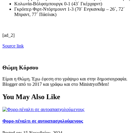
Κολωνία-Βόλφσμπουργκ 0-1 (43΄ Γκέρχαρντ)
Γκρόιτερ Φιρτ-Ντόρτμουντ 1-3 (70΄ Ενγκανκάμ – 26΄, 72΄
Μπραντ, 77΄ Πάσλακ)
[ad_2]
Source link
Θώμη Κόρσου
Είμαι η Θώμη. Έχω έφεση στο γράψιμο και στην δημοσιογραφία.
Blogger από το 2017 και γράφω και στο MinistryofMen!
You May Also Like
Φορο-πέναλτι σε αυτοαπασχολούμενους
Posted on: 15 Νοεμβρίου, 2024